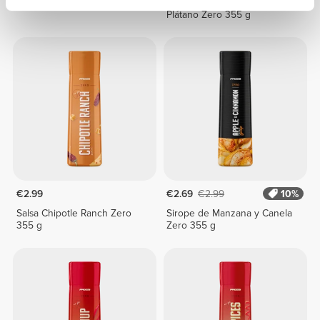
Kétchup Original Zero 355 g
Sirope de Chocolate y
Plátano Zero 355 g
€2.99
€2.69
€2.99
10%
Salsa Chipotle Ranch Zero
Sirope de Manzana y Canela
355 g
Zero 355 g