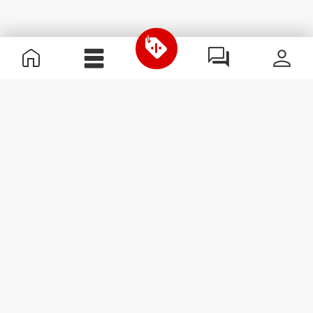
Información útil
Únete a nuestro equipo
Únete a nosotros
Términos y condiciones
Servicio de Atención al Cliente
Suscribirse al boletín
Recibe noticias y
promociones en tu correo
electrónico.
Suscribirse
#ExceedYourself