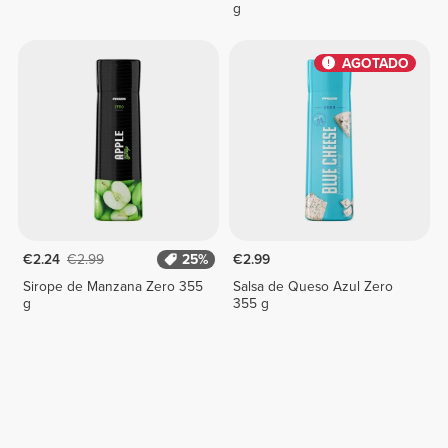
g
AGOTADO
€2.24
€2.99
25%
€2.99
Sirope de Manzana Zero 355
Salsa de Queso Azul Zero
g
355 g