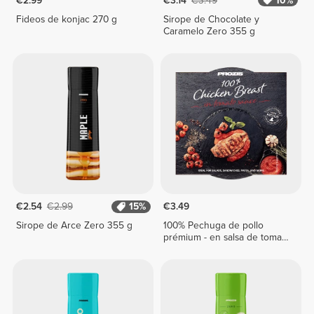
€2.99
€3.14
€3.49
10%
Fideos de konjac 270 g
Sirope de Chocolate y
Caramelo Zero 355 g
€2.54
€2.99
15%
€3.49
Sirope de Arce Zero 355 g
100% Pechuga de pollo
prémium - en salsa de tomate
155 g