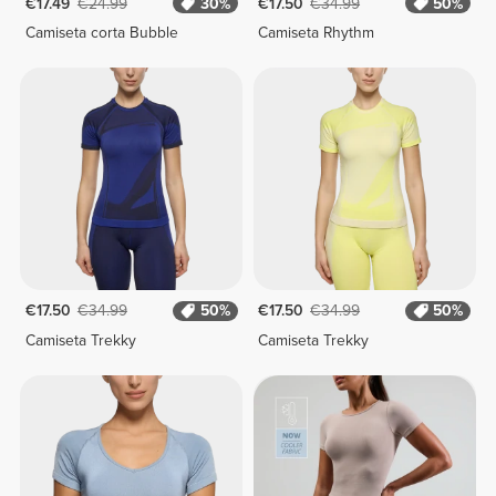
€17.49
€24.99
30%
€17.50
€34.99
50%
Camiseta corta Bubble
Camiseta Rhythm
€17.50
€34.99
50%
€17.50
€34.99
50%
Camiseta Trekky
Camiseta Trekky