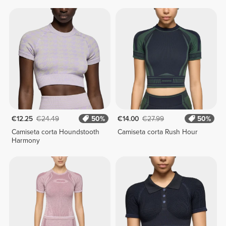
€12.25
€24.49
50%
€14.00
€27.99
50%
Camiseta corta Houndstooth
Camiseta corta Rush Hour
Harmony