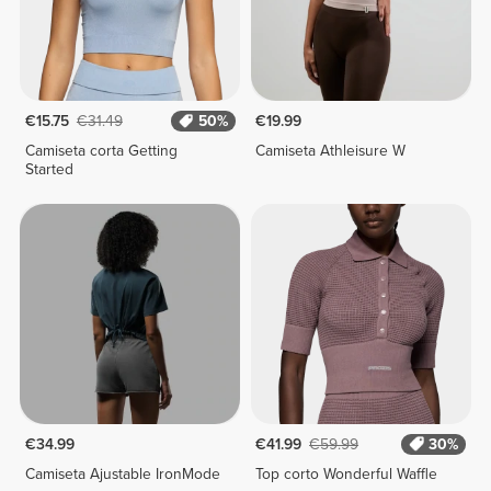
€15.75
€31.49
50%
€19.99
Camiseta corta Getting
Camiseta Athleisure W
Started
€34.99
€41.99
€59.99
30%
Camiseta Ajustable IronMode
Top corto Wonderful Waffle