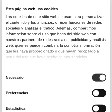
Esta página web usa cookies
Las cookies de este sitio web se usan para personalizar
el contenido y los anuncios, ofrecer funciones de redes
sociales y analizar el tráfico. Además, compartimos
información sobre el uso que haga del sitio web con
€17.50
€34.99
50%
€19.99
nuestros partners de redes sociales, publicidad y análisis
web, quienes pueden combinarla con otra información
Camiseta corta Nebula
Camiseta Athleisure W
que les haya proporcionado o que hayan recopilado a
partir del uso que haya hecho de sus servicios.
Selección
Necesario
de
consentimiento
Preferencias
Estadística
€22.74
€34.99
35%
€16.80
€33.59
50%