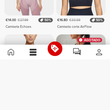
€14.00
€27.99
50%
€16.80
€33.59
50%
Camiseta Echoes
Camiseta corta AirFlow
AGOTADO
€11.20
€22.39
50%
€19.99
Camiseta corta Shapeshifter
Camiseta Athleisure W
AGOTADO
AGOTADO