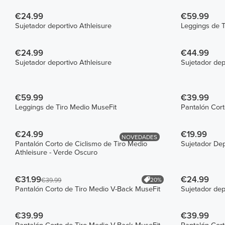
€24.99
€59.99
Sujetador deportivo Athleisure
Leggings de T
€24.99
€44.99
Sujetador deportivo Athleisure
Sujetador dep
€59.99
€39.99
Leggings de Tiro Medio MuseFit
Pantalón Cort
€24.99
€19.99
NOVEDADES
Pantalón Corto de Ciclismo de Tiro Medio
Sujetador De
Athleisure - Verde Oscuro
€31.99
€24.99
20%
€39.99
Pantalón Corto de Tiro Medio V-Back MuseFit
Sujetador dep
€39.99
€39.99