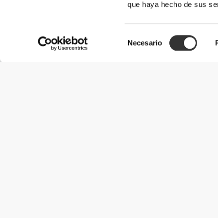
que haya hecho de sus ser
Selección
Necesario
de
consentimiento
Información útil
Únete a nuestro equipo
Únete a nosotros
Términos y condiciones
Servicio de Atención al Cliente