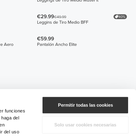
Leggings de Tiro Medio MuseFit
€29.99
40%
€49.99
Leggins de Tiro Medio BFF
€59.99
re Aero
Pantalón Ancho Elite
Permitir todas las cookies
er funciones
 haga del
den
Solo usar cookies necesarias
r del uso