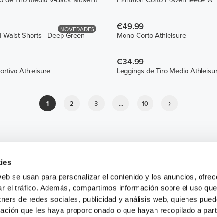
o de Tiro Medio V-Back MuseFit
Pantalón Corto PowerFleece W
€49.99
NOVEDADES
d-Waist Shorts - Deep Green
Mono Corto Athleisure
€34.99
ortivo Athleisure
Leggings de Tiro Medio Athleisu
1
2
3
...
10
ies
web se usan para personalizar el contenido y los anuncios, ofrec
ar el tráfico. Además, compartimos información sobre el uso que
tners de redes sociales, publicidad y análisis web, quienes pue
ación que les haya proporcionado o que hayan recopilado a parti