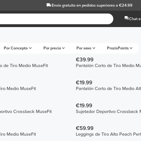
Envío gratuito
en pedidos superiores a €24.99
Chat e
Por Concepto
Por precio
Por sexo
ProzisPoints
€39.99
o de Tiro Medio MuseFit
Pantalón Corto de Tiro Medio Mu
€19.99
iro Medio MuseFit
Pantalón Corto de Tiro Medio At
€19.99
portivo Crossback MuseFit
Sujetador Deportivo Crossback 
€59.99
iro Medio MuseFit
Leggings de Tiro Alto Peach Perf