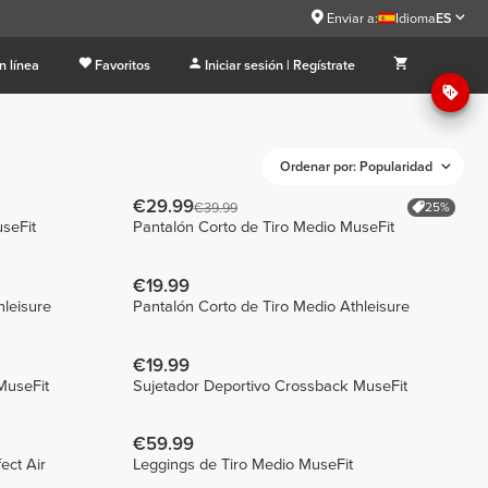
Enviar a:
Idioma
ES
n línea
Favoritos
Iniciar sesión | Regístrate
Ordenar por: Popularidad
€29.99
25%
€39.99
seFit
Pantalón Corto de Tiro Medio MuseFit
€19.99
hleisure
Pantalón Corto de Tiro Medio Athleisure
€19.99
MuseFit
Sujetador Deportivo Crossback MuseFit
€59.99
ect Air
Leggings de Tiro Medio MuseFit