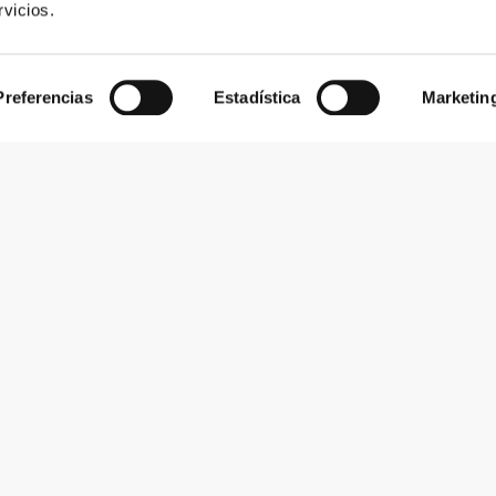
vicios.
Preferencias
Estadística
Marketin
Suscribirse al boletín
Recibe noticias y promociones en tu correo electrónico.
Suscribirse