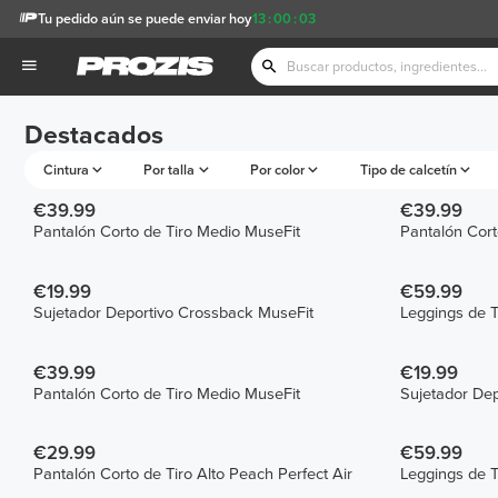
Tu pedido aún se puede enviar hoy
13
:
00
:
03
Destacados
Cintura
Por talla
Por color
Tipo de calcetín
€39.99
€39.99
Pantalón Corto de Tiro Medio MuseFit
Pantalón Cort
€19.99
€59.99
Sujetador Deportivo Crossback MuseFit
Leggings de T
€39.99
€19.99
Pantalón Corto de Tiro Medio MuseFit
Sujetador De
€29.99
€59.99
Pantalón Corto de Tiro Alto Peach Perfect Air
Leggings de T