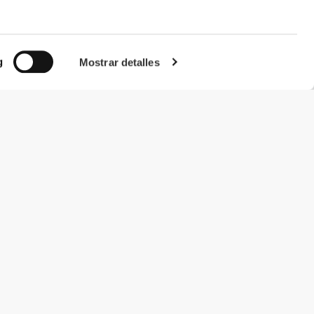
g
Mostrar detalles
#ExceedYourself