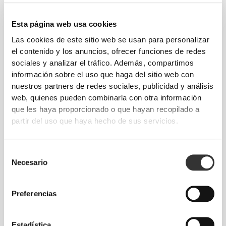
Camiseta sin mangas
Camiseta sin mangas
IronMode GI
Athleisure
Esta página web usa cookies
Las cookies de este sitio web se usan para personalizar
el contenido y los anuncios, ofrecer funciones de redes
sociales y analizar el tráfico. Además, compartimos
información sobre el uso que haga del sitio web con
nuestros partners de redes sociales, publicidad y análisis
web, quienes pueden combinarla con otra información
que les haya proporcionado o que hayan recopilado a
partir del uso que haya hecho de sus servicios.
€26.99
€26.99
Selección
Camiseta sin mangas Stringer
Camiseta sin mangas Stringer
Necesario
de
IronMode GI
IronMode GI
consentimiento
Preferencias
Estadística