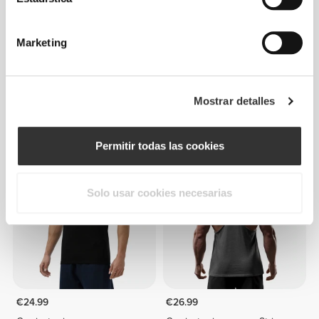
Marketing
€20.99
€29.99
30%
€24.99
Mostrar detalles
Camiseta sin mangas
Camiseta sin mangas
IronMode GI
Athleisure
Permitir todas las cookies
Solo usar cookies necesarias
€24.99
€26.99