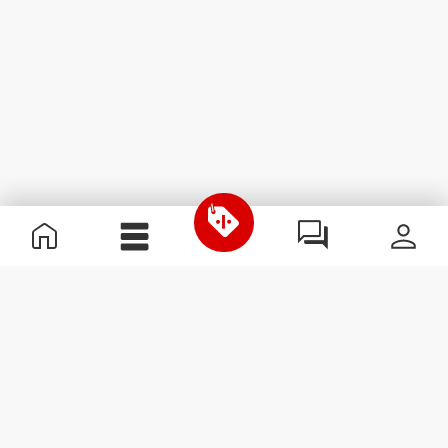
Información útil
Únete a nuestro equipo
Únete a nosotros
Términos y condiciones
Servicio de Atención al Cliente
Suscribirse al boletín