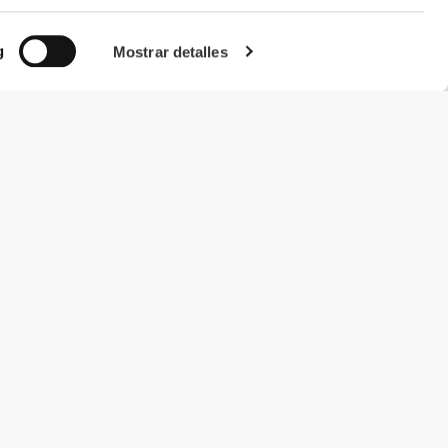
g
Mostrar detalles
#ExceedYourself
Métodos de pago