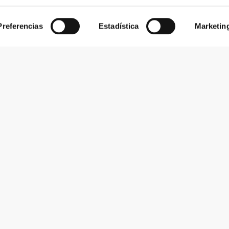
Preferencias
Estadística
Marketin
Suscribirse al boletín
Recibe noticias y promociones en tu correo electrónico.
Suscribirse