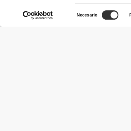
Selección
Necesario
de
consentimiento
Información útil
Únete a nuestro equipo
Únete a nosotros
Términos y condiciones
Servicio de Atención al Cliente
Opciones de envío