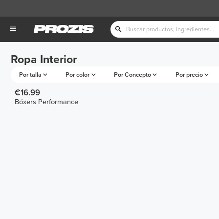
Ropa Interior
Por talla
Por color
Por Concepto
Por precio
€16.99
Bóxers Performance