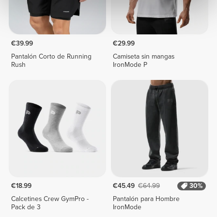
€39.99
€29.99
Pantalón Corto de Running
Camiseta sin mangas
Rush
IronMode P
€18.99
€45.49
€64.99
30%
Calcetines Crew GymPro -
Pantalón para Hombre
Pack de 3
IronMode