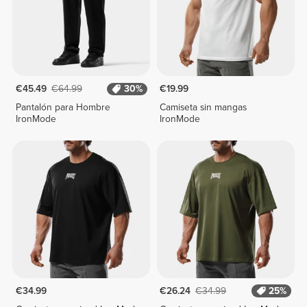
€45.49
€64.99
30%
€19.99
Pantalón para Hombre
Camiseta sin mangas
IronMode
IronMode
€34.99
€26.24
€34.99
25%