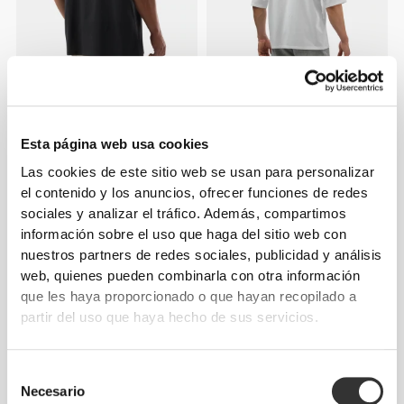
€34.99
€29.99
Camiseta oversized Army
Camiseta oversized Power
Overcome
Duo
Esta página web usa cookies
Las cookies de este sitio web se usan para personalizar
el contenido y los anuncios, ofrecer funciones de redes
sociales y analizar el tráfico. Además, compartimos
información sobre el uso que haga del sitio web con
nuestros partners de redes sociales, publicidad y análisis
web, quienes pueden combinarla con otra información
que les haya proporcionado o que hayan recopilado a
partir del uso que haya hecho de sus servicios.
€29.99
€14.99
Selección
Camiseta de Hombre
Calcetines Comptech 2.0
Necesario
de
Athleisure P
Knee-High