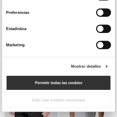
consentimiento
Preferencias
Estadística
Marketing
€29.99
€39.99
Mostrar detalles
Camiseta sin mangas
Pantalón Corto de Running
IronMode P
Rush
Permitir todas las cookies
Solo usar cookies necesarias