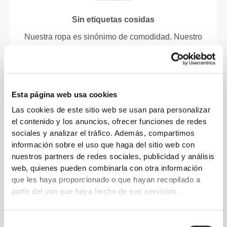
Sin etiquetas cosidas
Nuestra ropa es sinónimo de comodidad. Nuestro
toque final marca toda la diferencia: ¡una gama sin
costuras! Confeccionada sin etiquetas cosidas para
aumentar la comodidad y evitar irritación de la piel.
Esta página web usa cookies
CONSEJOS DE TALLA
Las cookies de este sitio web se usan para personalizar
el contenido y los anuncios, ofrecer funciones de redes
sociales y analizar el tráfico. Además, compartimos
información sobre el uso que haga del sitio web con
Esta prenda
nuestros partners de redes sociales, publicidad y análisis
web, quienes pueden combinarla con otra información
Corte ajustado
que les haya proporcionado o que hayan recopilado a
partir del uso que haya hecho de sus servicios.
Selección