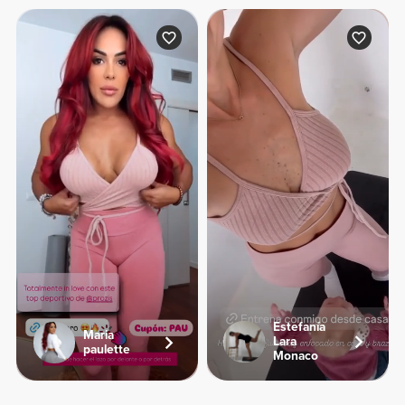
Estefanía
Maria
Lara
paulette
Monaco