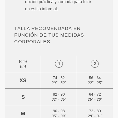
opción práctica y cómoda para lucir
un estilo informal.
TALLA RECOMENDADA EN
FUNCIÓN DE TUS MEDIDAS
CORPORALES.
(cm)
(in)
74 - 82
56 - 64
XS
29" - 32"
22" - 25"
82 - 90
64 - 72
S
32" - 35"
25" - 28"
90 - 98
72 - 80
M
35" - 39"
28" - 31"