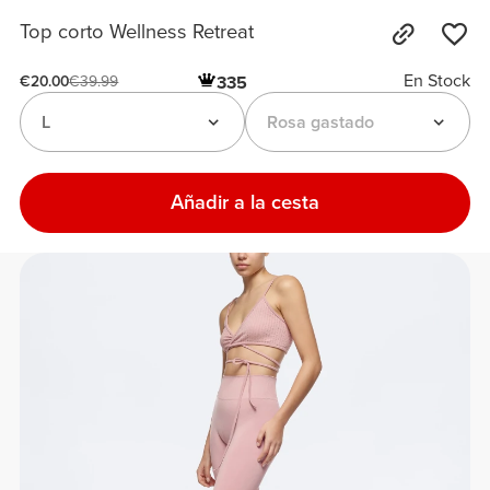
Top corto Wellness Retreat
En Stock
335
€20.00
€39.99
L
Rosa gastado
Añadir a la cesta