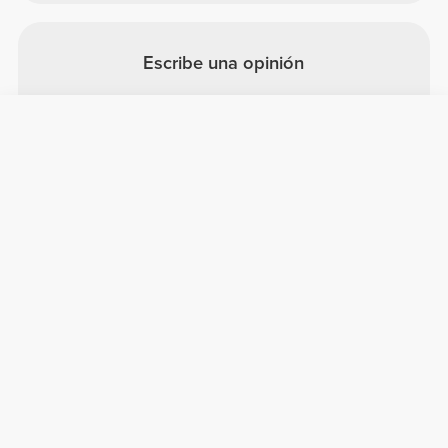
Escribe una opinión
Comparte tus comentarios con
otros clientes Prozis.
Escribir una opinión
Información útil
Únete a nuestro equipo
Únete a nosotros
Términos y condiciones
Servicio de Atención al Cliente
Suscribirse al boletín
Recibe noticias y