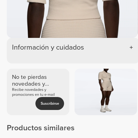
Información y cuidados
No te pierdas
novedades y
ofertas exclusivas
Recibe novedades y
promociones en tu e-mail
Suscribirse
Productos similares