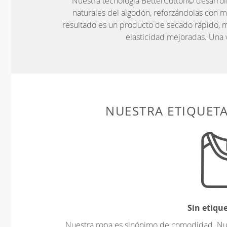
Nuestra tecnología BetterCotton© desarrol
naturales del algodón, reforzándolas con m
resultado es un producto de secado rápido, mu
elasticidad mejoradas. Una 
NUESTRA ETIQUET
Sin etiqu
Nuestra ropa es sinónimo de comodidad. Nues