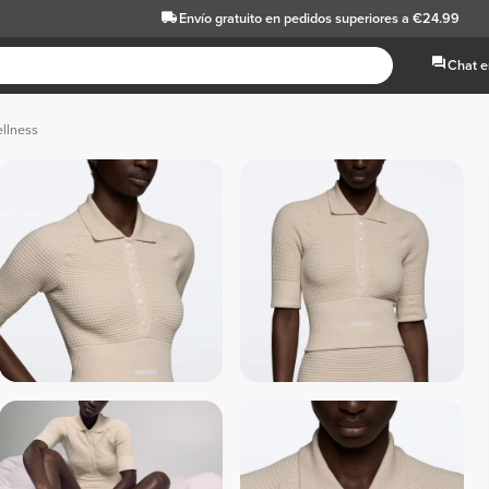
Envío gratuito
en pedidos superiores a €24.99
Chat e
ellness