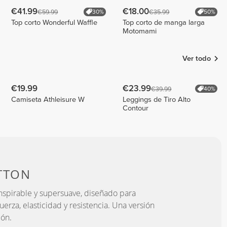
€41.99
€18.00
€59.99
€35.99
30%
50%
Top corto Wonderful Waffle
Top corto de manga larga
Motomami
Ver todo
€19.99
€23.99
€39.99
40%
Camiseta Athleisure W
Leggings de Tiro Alto
Contour
TTON
anspirable y supersuave, diseñado para
erza, elasticidad y resistencia. Una versión
dón.