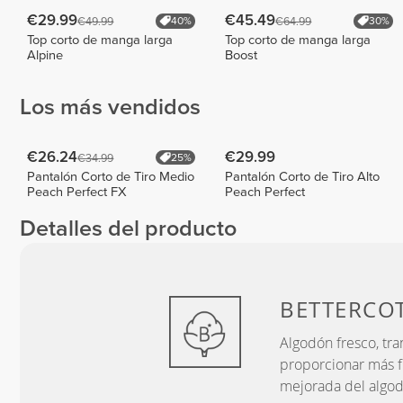
€29.99
€45.49
€49.99
€64.99
40%
30%
Top corto de manga larga
Top corto de manga larga
Alpine
Boost
Los más vendidos
€26.24
€29.99
€34.99
25%
Pantalón Corto de Tiro Medio
Pantalón Corto de Tiro Alto
Peach Perfect FX
Peach Perfect
Detalles del producto
BETTERCO
Algodón fresco, tr
proporcionar más fu
mejorada del algo