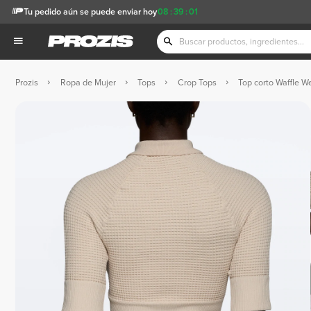
Tu pedido aún se puede enviar hoy
08
:
39
:
00
Prozis
Ropa de Mujer
Tops
Crop Tops
Top corto Waffle W