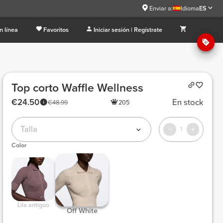
Enviar a:
Idioma
ES
n línea
Favoritos
Iniciar sesión | Regístrate
Top corto Waffle Wellness
€24.50
En stock
€48.99
205
Talla
1
Color
 Lila antiguo 
 Off White 