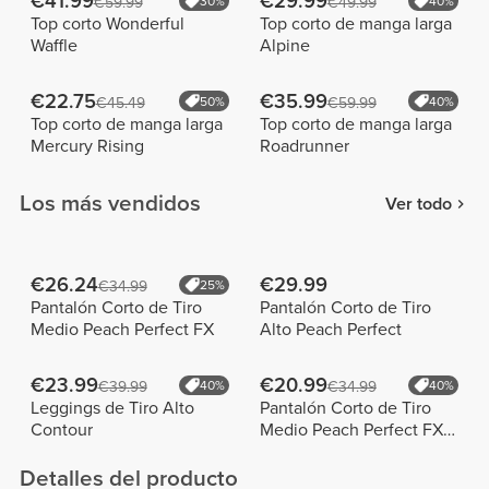
€41.99
€29.99
€59.99
30%
€49.99
40%
Top corto Wonderful
Top corto de manga larga
Waffle
Alpine
€22.75
€35.99
€45.49
50%
€59.99
40%
Top corto de manga larga
Top corto de manga larga
Mercury Rising
Roadrunner
Los más vendidos
Ver todo
€26.24
€29.99
€34.99
25%
Pantalón Corto de Tiro
Pantalón Corto de Tiro
Medio Peach Perfect FX
Alto Peach Perfect
€23.99
€20.99
€39.99
40%
€34.99
40%
Leggings de Tiro Alto
Pantalón Corto de Tiro
Contour
Medio Peach Perfect FX
Cotton
Detalles del producto