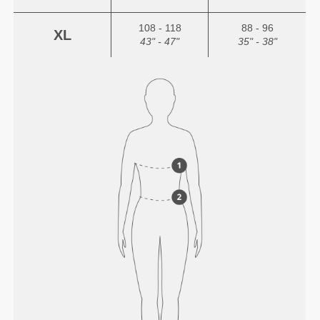
108 - 118
88 - 96
XL
43" - 47"
35" - 38"