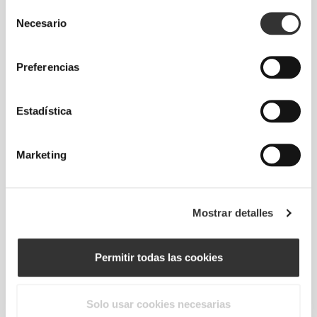
Selección
desarrollada por Prozis que crea prendas con
Necesario
de
efecto segunda piel, de alto rendimiento y con
consentimiento
mayor elasticidad, sujeción y comodidad.
Preferencias
RevoKnit
significa alto rendimiento, comodidad
máxima y mejor cuidado del medio ambiente.
Estadística
Marketing
TECNOLOGÍA DE FIBRA
Mostrar detalles
Permitir todas las cookies
58% Poliamida / 38% Poliéster / 4% Elastano
Solo usar cookies necesarias