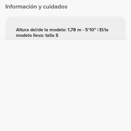
Información y cuidados
Altura del/de la modelo: 1,78 m - 5'10" | El/la
modelo lleva: talla S
Ver guía de tallas en la descripción.
Composición
58% Poliamida
38% Polyester
4% Elastano
Hecho en Portugal