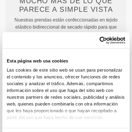
MUCHO MÁS DE LO QUE
PARECE
A SIMPLE VISTA
Nuestras prendas están confeccionadas en tejido
elástico bidireccional de secado rápido para que
luzcas espectacular y para que te sientas bien.
Esta página web usa cookies
PRENDA CONFECCIONADA
Las cookies de este sitio web se usan para personalizar
CON LA TECNOLOGÍA
el contenido y los anuncios, ofrecer funciones de redes
REVOKNIT
sociales y analizar el tráfico. Además, compartimos
información sobre el uso que haga del sitio web con
nuestros partners de redes sociales, publicidad y análisis
web, quienes pueden combinarla con otra información
que les haya proporcionado o que hayan recopilado a
partir del uso que haya hecho de sus servicios.
RevoKnit
es una avanzada tecnología de costura