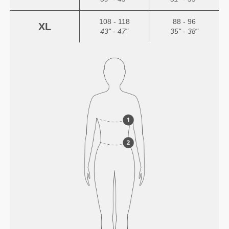
108 - 118
88 - 96
XL
43" - 47"
35" - 38"