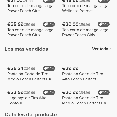
€21.00
€48.99
€41.99
50%
€69.99
30%
Top corto de manga larga
Top corto de manga larga
Power Peach Girls
Wellness Retreat
€35.99
€30.00
€59.99
40%
€59.99
50%
Top corto de manga larga
Top corto de manga larga
Power Peach Girls
Power Peach Girls
Los más vendidos
Ver todo
€26.24
€29.99
€34.99
25%
Pantalón Corto de Tiro
Pantalón Corto de Tiro
Medio Peach Perfect FX
Alto Peach Perfect
€23.99
€20.99
€39.99
40%
€34.99
40%
Leggings de Tiro Alto
Pantalón Corto de Tiro
Contour
Medio Peach Perfect FX
Cotton
Detalles del producto