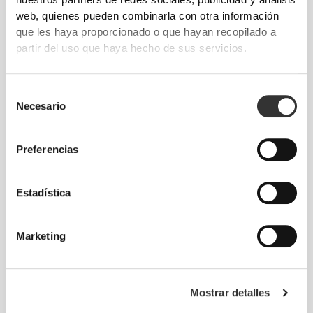
nuestros partners de redes sociales, publicidad y análisis
PoliStretch© es una tecnología de fibra muy versátil
web, quienes pueden combinarla con otra información
desarrollada por nosotros mismos en laboratorio.
que les haya proporcionado o que hayan recopilado a
Proporciona niveles ideales de compresión y es
partir del uso que haya hecho de sus servicios.
muy elástica para mejorar el rendimiento, la
sujeción y la comodidad. PoliStretch© te mantiene
seco, fresco y no limita tus movimientos.
Selección
Necesario
de
consentimiento
Preferencias
NUESTRA ETIQUETA ES TU
COMODIDAD
Estadística
Marketing
Mostrar detalles
Sin etiquetas cosidas