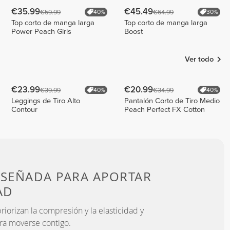
€35.99
€45.49
€59.99
€64.99
40%
30%
Top corto de manga larga
Top corto de manga larga
Power Peach Girls
Boost
Ver todo
€23.99
€20.99
€39.99
€34.99
40%
40%
Leggings de Tiro Alto
Pantalón Corto de Tiro Medio
Contour
Peach Perfect FX Cotton
ISEÑADA PARA
APORTAR
AD
iorizan la compresión y la elasticidad y
ra moverse contigo.