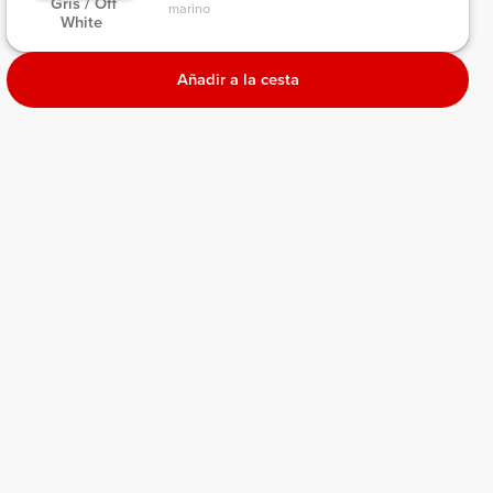
 Gris / Off 
marino 
White 
Añadir a la cesta