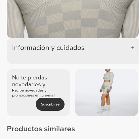
Información y cuidados
No te pierdas
novedades y
ofertas exclusivas
Recibe novedades y
promociones en tu e-mail
Suscribirse
Productos similares