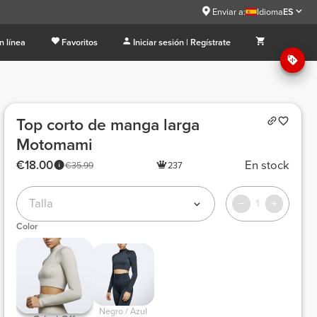
Enviar a:
Idioma
ES
n línea
Favoritos
Iniciar sesión | Regístrate
Top corto de manga larga
Motomami
€18.00
En stock
€35.99
237
Talla
1
Color
 Negro / Azul 