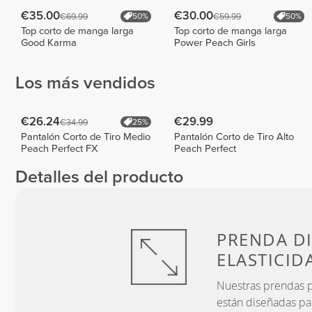
€35.00
€30.00
€69.99
€59.99
50%
50%
Top corto de manga larga
Top corto de manga larga
Good Karma
Power Peach Girls
Los más vendidos
€26.24
€29.99
€34.99
25%
Pantalón Corto de Tiro Medio
Pantalón Corto de Tiro Alto
Peach Perfect FX
Peach Perfect
Detalles del producto
PRENDA D
ELASTICID
Nuestras prendas pr
están diseñadas pa