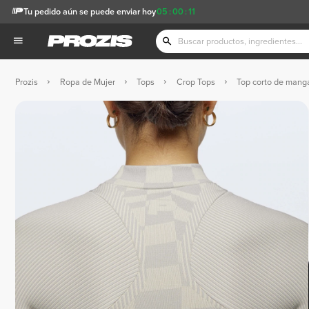
Tu pedido aún se puede enviar hoy
05
:
00
:
10
Prozis
Ropa de Mujer
Tops
Crop Tops
Top corto de mang