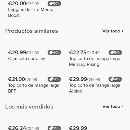
€20.00
€39.99
50%
Leggins de Tiro Medio
Boost
Productos similares
Ver todo
€20.99
€22.75
€34.99
40%
€45.49
50%
Camiseta corta Ivy
Top corto de manga larga
Mercury Rising
€21.00
€29.99
€41.99
50%
€49.99
40%
Top corto de manga larga
Top corto de manga larga
BFF
Alpine
Los más vendidos
Ver todo
€26.24
€29.99
€34.99
25%