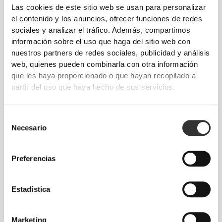
Las cookies de este sitio web se usan para personalizar
MUCHO MÁS DE LO QUE
el contenido y los anuncios, ofrecer funciones de redes
PARECE
A SIMPLE VISTA
sociales y analizar el tráfico. Además, compartimos
información sobre el uso que haga del sitio web con
Tecnología de fibra especialmente desarrollada con
nuestros partners de redes sociales, publicidad y análisis
capacidad de absorción del sudor que favorece la
web, quienes pueden combinarla con otra información
sensación de comodidad y sequedad.
que les haya proporcionado o que hayan recopilado a
partir del uso que haya hecho de sus servicios.
Selección
PRENDA CONFECCIONADA
Necesario
de
CON LA TECNOLOGÍA
consentimiento
REVOKNIT
Preferencias
Estadística
Marketing