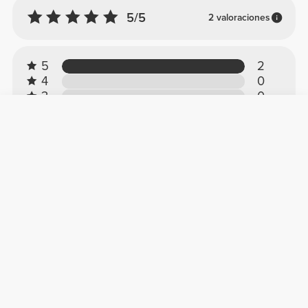
5/5
2 valoraciones
5
2
4
0
3
0
2
0
1
0
Opiniones de clientes
Iva M.
2026-01-16
Calidad increíble
No es tan corta como otras camisetas. ¡La
calidad es excelente!
Ver original