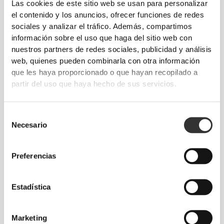
CON LA TECNOLOGÍA
Las cookies de este sitio web se usan para personalizar
el contenido y los anuncios, ofrecer funciones de redes
REVOKNIT
sociales y analizar el tráfico. Además, compartimos
información sobre el uso que haga del sitio web con
nuestros partners de redes sociales, publicidad y análisis
web, quienes pueden combinarla con otra información
que les haya proporcionado o que hayan recopilado a
partir del uso que haya hecho de sus servicios.
RevoKnit
es una avanzada tecnología de costura
desarrollada por Prozis que crea prendas con
Selección
efecto segunda piel, de alto rendimiento y con
Necesario
de
mayor elasticidad, sujeción y comodidad.
consentimiento
Preferencias
RevoKnit
significa alto rendimiento, comodidad
máxima y mejor cuidado del medio ambiente.
Estadística
Marketing
TECNOLOGÍA DE FIBRA