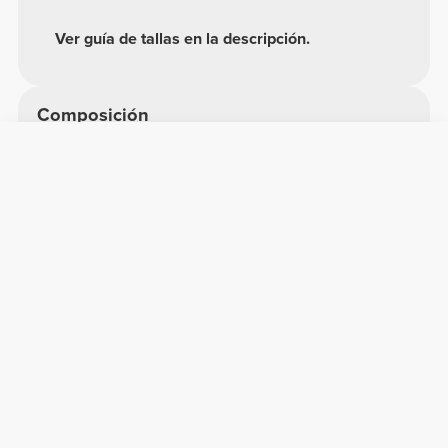
Ver guía de tallas en la descripción.
Composición
96% Poliamida
4% Elastano
Hecho en Portugal
Opiniones generales
5/5
3 valoraciones