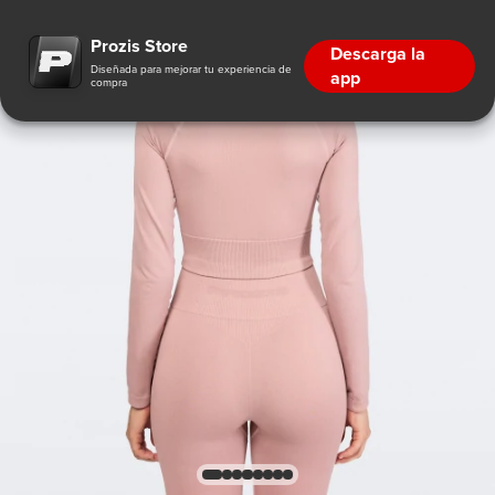
Prozis Store
Descarga la
Diseñada para mejorar tu experiencia de
app
compra