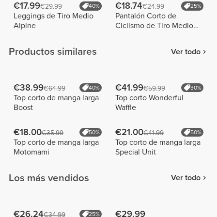
€17.99
€18.74
€29.99
40%
€24.99
25%
Leggings de Tiro Medio
Pantalón Corto de
Alpine
Ciclismo de Tiro Medio
Alpine
Productos similares
Ver todo
€38.99
€41.99
€64.99
40%
€59.99
30%
Top corto de manga larga
Top corto Wonderful
Boost
Waffle
€18.00
€21.00
€35.99
50%
€41.99
50%
Top corto de manga larga
Top corto de manga larga
Motomami
Special Unit
Los más vendidos
Ver todo
€26.24
€29.99
€34.99
25%