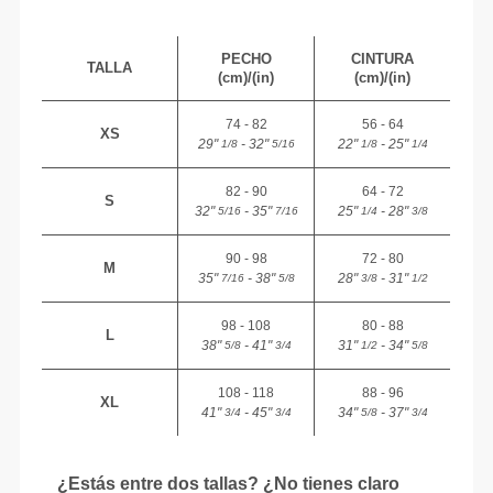
PECHO
CINTURA
TALLA
(cm)/(in)
(cm)/(in)
74 - 82
56 - 64
XS
29"
- 32"
22"
- 25"
1/8
5/16
1/8
1/4
82 - 90
64 - 72
S
32"
- 35"
25"
- 28"
5/16
7/16
1/4
3/8
90 - 98
72 - 80
M
35"
- 38"
28"
- 31"
7/16
5/8
3/8
1/2
98 - 108
80 - 88
L
38"
- 41"
31"
- 34"
5/8
3/4
1/2
5/8
108 - 118
88 - 96
XL
41"
- 45"
34"
- 37"
3/4
3/4
5/8
3/4
¿Estás entre dos tallas? ¿No tienes claro