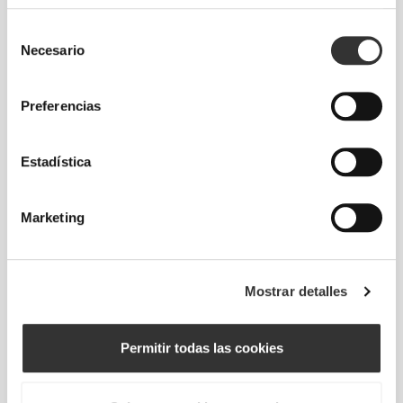
Siente tu cuerpo en cada movimiento. El ajuste
Selección
ceñido realza tu silueta.
Necesario
de
consentimiento
Preferencias
Estadística
Marketing
Mostrar detalles
Permitir todas las cookies
Moverse con comodidad y libertad todos los
días, ese es el lema.