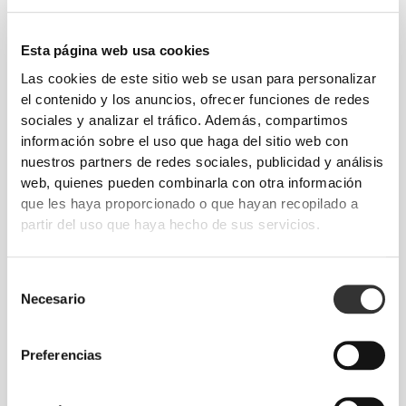
Esta página web usa cookies
Las cookies de este sitio web se usan para personalizar
el contenido y los anuncios, ofrecer funciones de redes
sociales y analizar el tráfico. Además, compartimos
información sobre el uso que haga del sitio web con
nuestros partners de redes sociales, publicidad y análisis
web, quienes pueden combinarla con otra información
Siente tu cuerpo en cada movimiento. El ajuste
que les haya proporcionado o que hayan recopilado a
ceñido realza tu silueta.
partir del uso que haya hecho de sus servicios.
Selección
Necesario
de
consentimiento
Preferencias