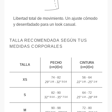
Libertad total de movimiento. Un ajuste cómodo
y desenfadado para un look casual.
TALLA RECOMENDADA SEGÚN TUS
MEDIDAS CORPORALES
PECHO
CINTURA
TALLA
(cm)/(in)
(cm)/(in)
74 - 82
56 - 64
XS
29"
- 32"
22"
- 25"
1/8
5/16
1/8
1/4
82 - 90
64 - 72
S
32"
- 35"
25"
- 28"
5/16
7/16
1/4
3/8
90 - 98
72 - 80
M