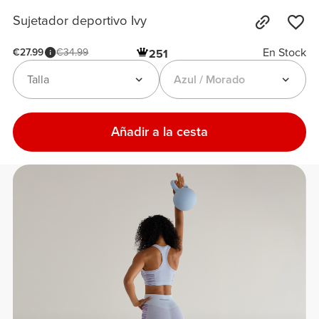
Sujetador deportivo Ivy
En Stock
€27.99
€34.99
251
Talla
Azul / Morado
Añadir a la cesta