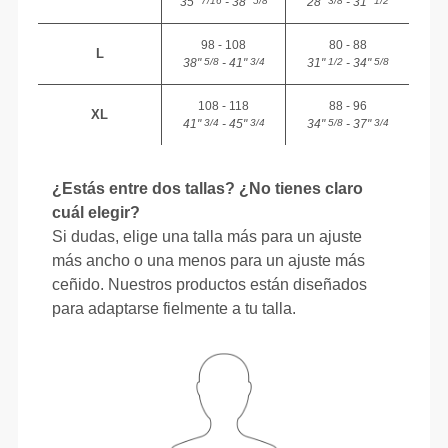
35"
- 38"
28"
- 31"
7/16
5/8
3/8
1/2
98 - 108
80 - 88
L
38"
- 41"
31"
- 34"
5/8
3/4
1/2
5/8
108 - 118
88 - 96
XL
41"
- 45"
34"
- 37"
3/4
3/4
5/8
3/4
¿Estás entre dos tallas? ¿No tienes claro
cuál elegir?
Si dudas, elige una talla más para un ajuste
más ancho o una menos para un ajuste más
ceñido. Nuestros productos están diseñados
para adaptarse fielmente a tu talla.