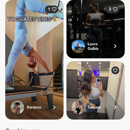
1
2
Laura
Galbis
Xarasso
Tamara