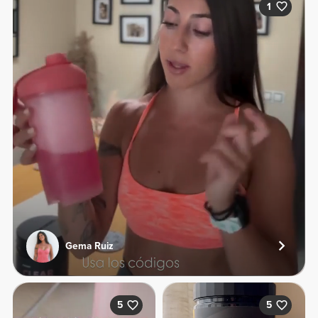
1
Gema Ruiz
5
5