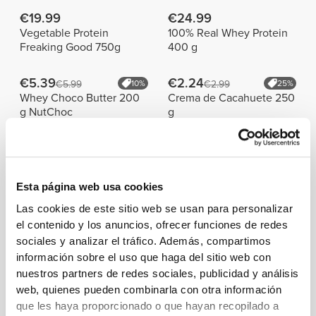
€19.99
€24.99
Vegetable Protein
100% Real Whey Protein
Freaking Good 750g
400 g
€5.39
€2.24
€5.99
10%
€2.99
25%
Whey Choco Butter 200
Crema de Cacahuete 250
g NutChoc
g
Los más vendidos
Ver todo
Esta página web usa cookies
€10.99
€9.99
Las cookies de este sitio web se usan para personalizar
Shaker X
Shaker Bottle Fusion
el contenido y los anuncios, ofrecer funciones de redes
sociales y analizar el tráfico. Además, compartimos
€14.99
€14.99
información sobre el uso que haga del sitio web con
Shaker Stratos
Crystal Bottle Hydra 1.0L
nuestros partners de redes sociales, publicidad y análisis
web, quienes pueden combinarla con otra información
que les haya proporcionado o que hayan recopilado a
Información y cuidados