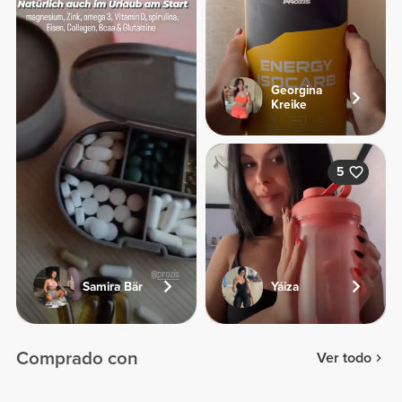
Georgina
Kreike
5
Samira Bär
Yáiza
Comprado con
Ver todo