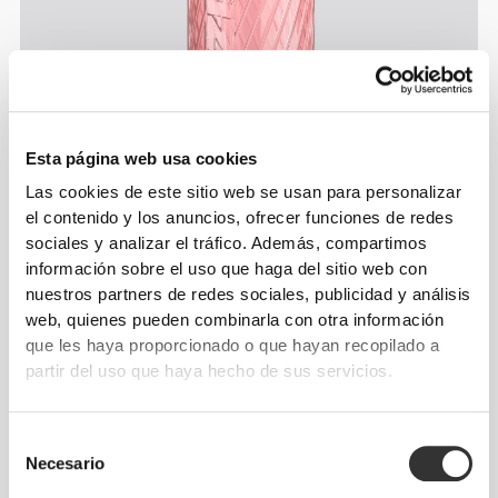
Esta página web usa cookies
Las cookies de este sitio web se usan para personalizar
el contenido y los anuncios, ofrecer funciones de redes
sociales y analizar el tráfico. Además, compartimos
información sobre el uso que haga del sitio web con
nuestros partners de redes sociales, publicidad y análisis
Información y cuidados
web, quienes pueden combinarla con otra información
que les haya proporcionado o que hayan recopilado a
partir del uso que haya hecho de sus servicios.
Opiniones generales
4.9
(1156 valoraciones)
Selección
Necesario
de
consentimiento