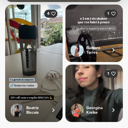
4
1
Bárbara
Torres
1
Beatriz
Georgina
Biscaia
Kreike