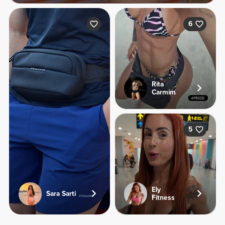
6
Rita
Carmim
5
Ely
Sara Sarti
Fitness