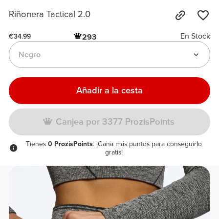
Riñonera Tactical 2.0
En Stock
293
€34.99
Negro
Añadir a la cesta
Canjea por 3377 ProzisPoints
Tienes
0 ProzisPoints
. ¡Gana más puntos para conseguirlo
gratis!