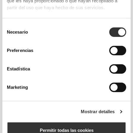
que les haya proporcionado o que hayan recopilado a
partir del uso que haya hecho de sus servicios.
CARACTERÍSTICAS DEL
Selección
Necesario
de
PRODUCTO
consentimiento
Preferencias
Estadística
Marketing
Mostrar detalles
A
- 12 cm - 4,72"
|
B
- 22 cm - 8,66"
C
- 28 cm - 11,02"
|
D
- 60 cm - 23,62"
Permitir todas las cookies