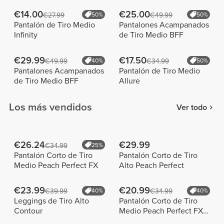
€14.00
€25.00
€27.99
50%
€49.99
50%
Pantalón de Tiro Medio
Pantalones Acampanados
Infinity
de Tiro Medio BFF
€29.99
€17.50
€49.99
40%
€34.99
50%
Pantalones Acampanados
Pantalón de Tiro Medio
de Tiro Medio BFF
Allure
Los más vendidos
Ver todo
€26.24
€29.99
€34.99
25%
Pantalón Corto de Tiro
Pantalón Corto de Tiro
Medio Peach Perfect FX
Alto Peach Perfect
€23.99
€20.99
€39.99
40%
€34.99
40%
Leggings de Tiro Alto
Pantalón Corto de Tiro
Contour
Medio Peach Perfect FX
Cotton