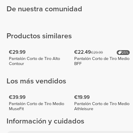
De nuestra comunidad
Renata
Vieira |
Carina
Personal
Ferreira
Patrícia
trainer
Cabral
4
1
Productos similares
€29.99
€22.49
€29.99
25%
Pantalón Corto de Tiro Alto
Pantalón Corto de Tiro Medio
Contour
BFF
Los más vendidos
€39.99
€19.99
Pantalón Corto de Tiro Medio
Pantalón Corto de Tiro Medio
MuseFit
Athleisure
Información y cuidados