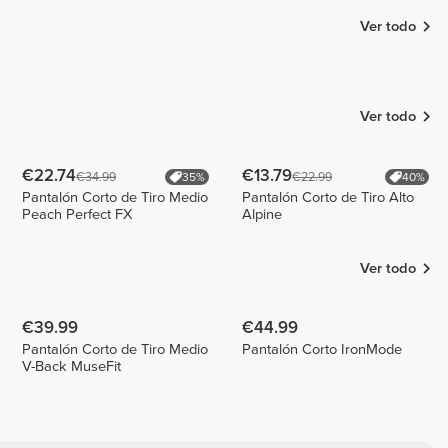
Ver todo
Delicious
Jenny
Martha
Patrícia
Calaboiça
1
Ver todo
€22.74
€13.79
€34.99
€22.99
35%
40%
Pantalón Corto de Tiro Medio
Pantalón Corto de Tiro Alto
Peach Perfect FX
Alpine
Ver todo
€39.99
€44.99
Pantalón Corto de Tiro Medio
Pantalón Corto IronMode
V-Back MuseFit