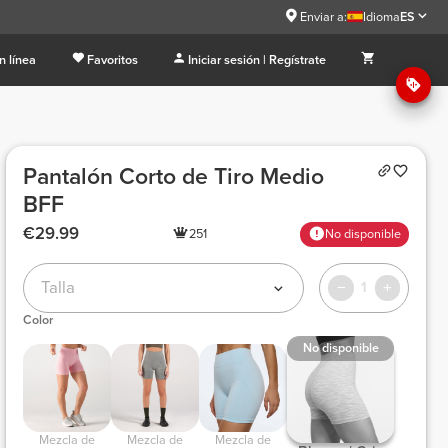
Enviar a:
Idioma
ES
n línea
Favoritos
Iniciar sesión | Regístrate
Pantalón Corto de Tiro Medio
BFF
€29.99
251
No disponible
Talla
1
Color
No disponible
 Mezcla de 
 Mezcla de 
 Mezcla de 