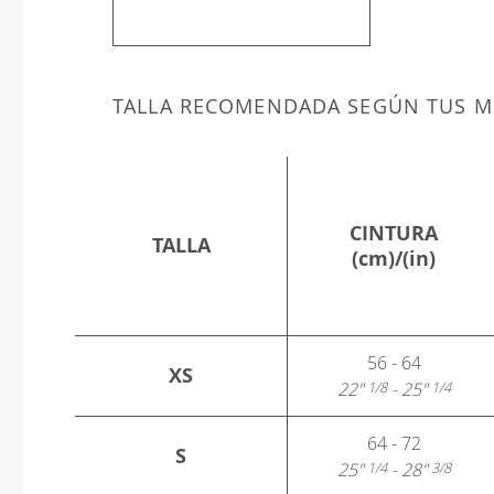
TALLA RECOMENDADA SEGÚN TUS M
CINTURA
TALLA
(cm)/(in)
56 - 64
XS
22"
- 25"
1/8
1/4
64 - 72
S
25"
- 28"
1/4
3/8