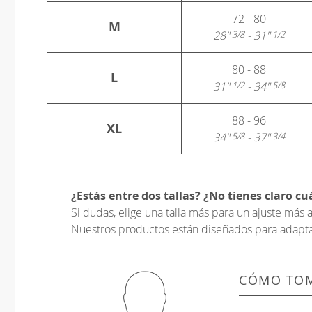
72 - 80
M
28"
- 31"
3/8
1/2
80 - 88
L
31"
- 34"
1/2
5/8
88 - 96
XL
34"
- 37"
5/8
3/4
¿Estás entre dos tallas? ¿No tienes claro cuá
Si dudas, elige una talla más para un ajuste má
Nuestros productos están diseñados para adaptars
CÓMO TOM