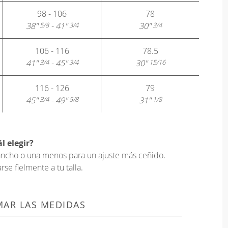
98 - 106
78
38"
- 41"
30"
5/8
3/4
3/4
106 - 116
78.5
41"
- 45"
30"
3/4
3/4
15/16
116 - 126
79
45"
- 49"
31"
3/4
5/8
1/8
l elegir?
s ancho o una menos para un ajuste más ceñido.
e fielmente a tu talla.
AR LAS MEDIDAS