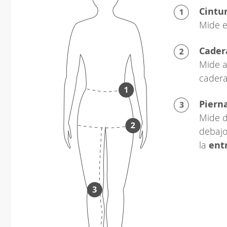
Cintu
Mide e
Cader
Mide a
cadera
Piern
Mide d
debajo
la
ent