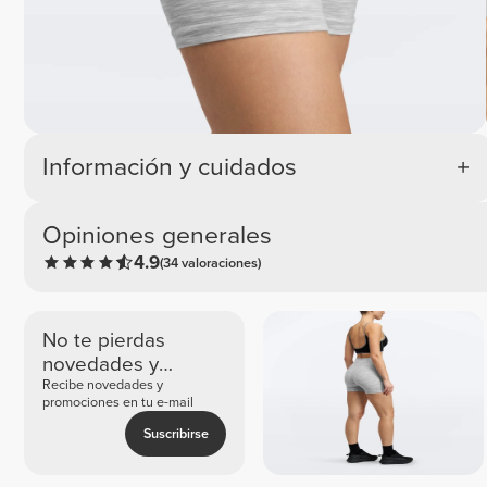
Información y cuidados
Opiniones generales
4.9
(34 valoraciones)
No te pierdas
novedades y
ofertas exclusivas
Recibe novedades y
promociones en tu e-mail
Suscribirse