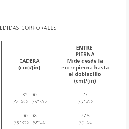
EDIDAS CORPORALES
ENTRE-
PIERNA
CADERA
Mide desde la
(cm)/(in)
entrepierna hasta
el dobladillo
(cm)/(in)
82 - 90
77
32"
- 35"
30"
5/16
7/16
5/16
90 - 98
77.5
35"
- 38"
30"
7/16
5/8
1/2