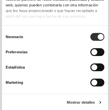
web, quienes pueden combinarla con otra información
que les haya proporcionado o que hayan recopilado a
partir del uso que haya hecho de sus servicios.
Selección
Necesario
de
consentimiento
Información y cuidados
Preferencias
Opiniones generales
Estadística
5
(13 valoraciones)
Marketing
De nuestra comunidad
Ver todo
Mostrar detalles