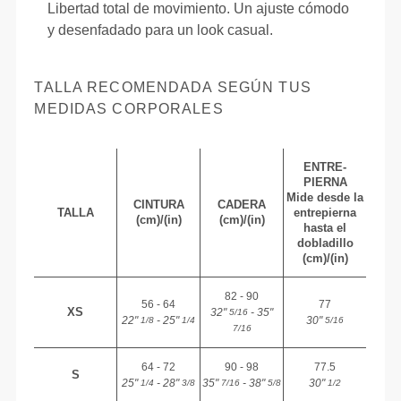
Libertad total de movimiento. Un ajuste cómodo
y desenfadado para un look casual.
TALLA RECOMENDADA SEGÚN TUS
MEDIDAS CORPORALES
ENTRE-
PIERNA
Mide desde la
CINTURA
CADERA
TALLA
entrepierna
(cm)/(in)
(cm)/(in)
hasta el
dobladillo
(cm)/(in)
82 - 90
56 - 64
77
XS
32"
- 35"
5/16
22"
- 25"
30"
1/8
1/4
5/16
7/16
64 - 72
90 - 98
77.5
S
25"
- 28"
35"
- 38"
30"
1/4
3/8
7/16
5/8
1/2