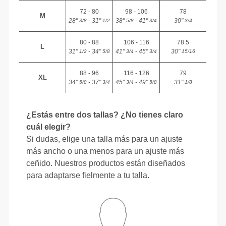
72 - 80
98 - 106
78
M
28"
- 31"
38"
- 41"
30"
3/8
1/2
5/8
3/4
3/4
80 - 88
106 - 116
78.5
L
31"
- 34"
41"
- 45"
30"
1/2
5/8
3/4
3/4
15/16
88 - 96
116 - 126
79
XL
34"
- 37"
45"
- 49"
31"
5/8
3/4
3/4
5/8
1/8
¿Estás entre dos tallas? ¿No tienes claro
cuál elegir?
Si dudas, elige una talla más para un ajuste
más ancho o una menos para un ajuste más
ceñido. Nuestros productos están diseñados
para adaptarse fielmente a tu talla.