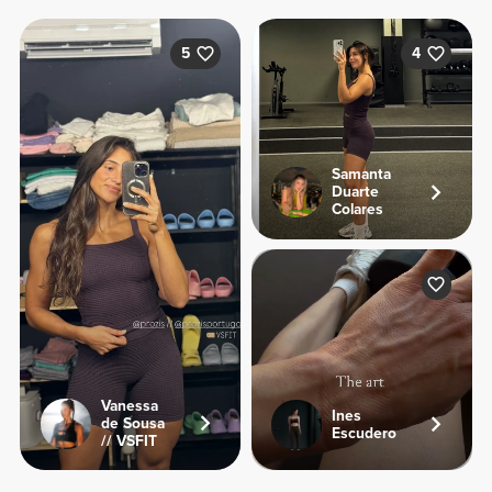
5
4
Samanta
Duarte
Colares
Vanessa
Ines
de Sousa
Escudero
// VSFIT