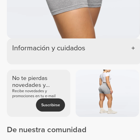
Información y cuidados
No te pierdas
novedades y
ofertas exclusivas
Recibe novedades y
promociones en tu e-mail
Suscribirse
De nuestra comunidad
Maria
Nadia