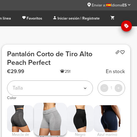
Enviar a:
Idioma
ES
n línea
Favoritos
Iniciar sesión | Regístrate
Pantalón Corto de Tiro Alto
Peach Perfect
€29.99
En stock
251
Talla
1
Color
 Mezcla de 
 Negro 
 Azul marino 