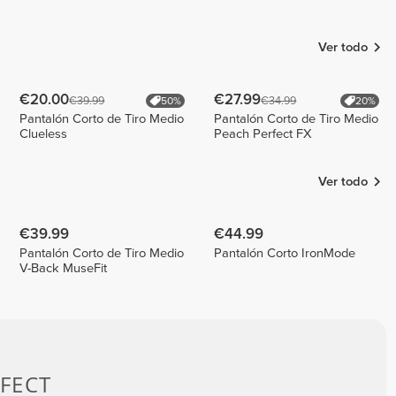
Kata Toma
Carreño
Margarida
Almeida
2
1
2
Ver todo
€20.00
€27.99
€39.99
€34.99
50%
20%
Pantalón Corto de Tiro Medio
Pantalón Corto de Tiro Medio
Clueless
Peach Perfect FX
Ver todo
€39.99
€44.99
Pantalón Corto de Tiro Medio
Pantalón Corto IronMode
V-Back MuseFit
FECT