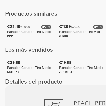
Gutierrez
Ciaramella
Inês Neto
Productos similares
€22.49
€17.99
€29.99
€29.99
25%
40%
Pantalón Corto de Tiro Medio
Pantalón Corto de Tiro Alto
BFF
Spark
Los más vendidos
€39.99
€19.99
Pantalón Corto de Tiro Medio
Pantalón Corto de Tiro Medio
MuseFit
Athleisure
Detalles del producto
PEACH
PER