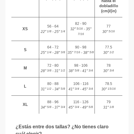
hasta el
dobladillo
(cm)/(in)
82 - 90
56 - 64
77
XS
32"
- 35"
5/16
22"
- 25"
30"
1/8
1/4
5/16
7/16
64 - 72
90 - 98
77.5
S
25"
- 28"
35"
- 38"
30"
1/4
3/8
7/16
5/8
1/2
72 - 80
98 - 106
78
M
28"
- 31"
38"
- 41"
30"
3/8
1/2
5/8
3/4
3/4
80 - 88
106 - 116
78.5
L
31"
- 34"
41"
- 45"
30"
1/2
5/8
3/4
3/4
15/16
88 - 96
116 - 126
79
XL
34"
- 37"
45"
- 49"
31"
5/8
3/4
3/4
5/8
1/8
¿Estás entre dos tallas? ¿No tienes claro
cuál elegir?