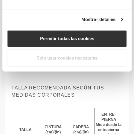
Mostrar detalles
Permitir todas las cookies
Solo usar cookies necesarias
Libertad total de movimiento. Un ajuste cómodo
y desenfadado para un look casual.
TALLA RECOMENDADA SEGÚN TUS
MEDIDAS CORPORALES
ENTRE-
PIERNA
Mide desde la
CINTURA
CADERA
TALLA
entrepierna
(cm)/(in)
(cm)/(in)