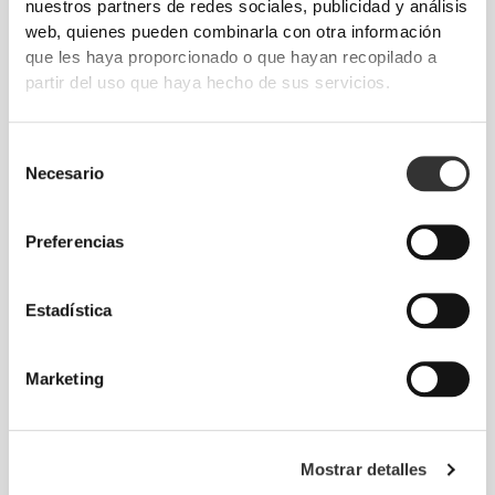
nuestros partners de redes sociales, publicidad y análisis
web, quienes pueden combinarla con otra información
que les haya proporcionado o que hayan recopilado a
partir del uso que haya hecho de sus servicios.
Selección
MUCHO MÁS DE LO QUE
Necesario
de
PARECE
consentimiento
A SIMPLE VISTA
Preferencias
Nuestras prendas están confeccionadas en tejido
de secado rápido para proporcionarte ligereza,
Estadística
frescor y más comodidad mientras corres o
entrenas.
Marketing
PRENDA CONFECCIONADA
Mostrar detalles