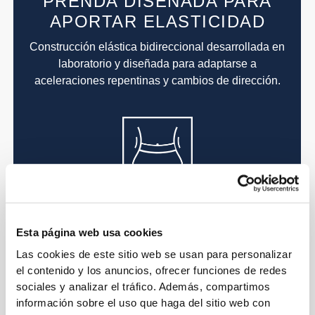
PRENDA DISEÑADA PARA
APORTAR ELASTICIDAD
Construcción elástica bidireccional desarrollada en
laboratorio y diseñada para adaptarse a
aceleraciones repentinas y cambios de dirección.
CENTRADO
EN LO PRIMORDIAL
Esta página web usa cookies
Las cookies de este sitio web se usan para personalizar
Su diseño de cintura alta aplana y aporta sujeción a
el contenido y los anuncios, ofrecer funciones de redes
la zona abdominal y ayuda a mantenerlo todo en su
sociales y analizar el tráfico. Además, compartimos
sitio para que no enseñes nada.
información sobre el uso que haga del sitio web con