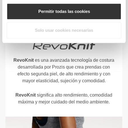
CON LA TECNOLOGÍA
REVOKNIT
Permitir todas las cookies
Solo usar cookies necesarias
RevoKnit
es una avanzada tecnología de costura
desarrollada por Prozis que crea prendas con
efecto segunda piel, de alto rendimiento y con
mayor elasticidad, sujeción y comodidad.
RevoKnit
significa alto rendimiento, comodidad
máxima y mejor cuidado del medio ambiente.