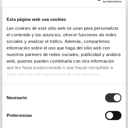
Esta página web usa cookies
Las cookies de este sitio web se usan para personalizar
el contenido y los anuncios, ofrecer funciones de redes
sociales y analizar el tráfico. Además, compartimos
información sobre el uso que haga del sitio web con
Información y cuidados
nuestros partners de redes sociales, publicidad y análisis
web, quienes pueden combinarla con otra información
que les haya proporcionado o que hayan recopilado a
Opiniones generales
partir del uso que haya hecho de sus servicios.
5
(19 valoraciones)
Selección
De nuestra comunidad
Necesario
Ver todo
de
consentimiento
Preferencias