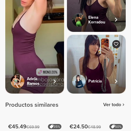
Elena
Korradou
Adela
Patricia
Ramos
Productos similares
Ver todo
€45.49
€24.50
€69.99
35%
€48.99
50%