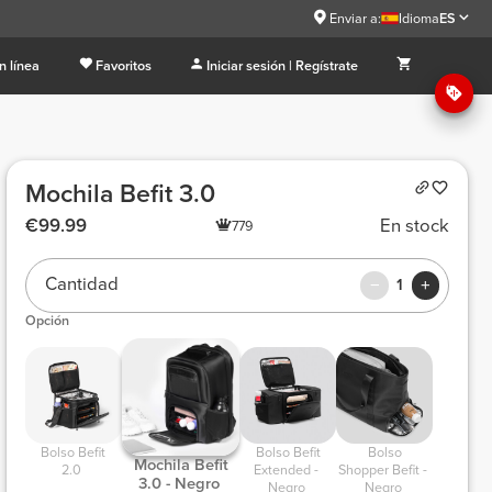
Enviar a:
Idioma
ES
n línea
Favoritos
Iniciar sesión | Regístrate
Mochila Befit 3.0
€99.99
En stock
779
Cantidad
1
Opción
 Bolso Befit 
 Bolso Befit 
 Bolso 
 Mochila Befit 
2.0 
Extended - 
Shopper Befit - 
3.0 - Negro 
Negro 
Negro 