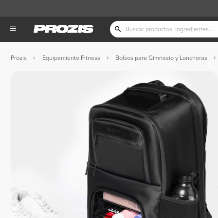
Prozis
Equipamiento Fitness
Bolsos para Gimnasio y Loncheras