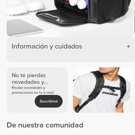
Información y cuidados
No te pierdas
novedades y
ofertas exclusivas
Recibe novedades y
promociones en tu e-mail
Suscribirse
De nuestra comunidad
Roberto
Adrian