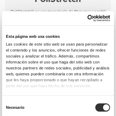
PoliStretch© es una tecnología de fibra muy versátil
desarrollada por nosotros mismos en laboratorio.
Proporciona niveles ideales de compresión y es
muy elástica para mejorar el rendimiento, la
Esta página web usa cookies
sujeción y la comodidad. PoliStretch© te mantiene
seco, fresco y no limita tus movimientos.
Las cookies de este sitio web se usan para personalizar
el contenido y los anuncios, ofrecer funciones de redes
sociales y analizar el tráfico. Además, compartimos
información sobre el uso que haga del sitio web con
nuestros partners de redes sociales, publicidad y análisis
NUESTRA ETIQUETA ES TU
web, quienes pueden combinarla con otra información
COMODIDAD
que les haya proporcionado o que hayan recopilado a
partir del uso que haya hecho de sus servicios.
Selección
Necesario
de
consentimiento