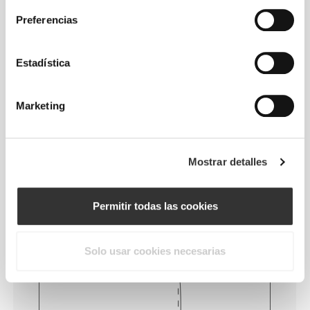
Sin etiquetas cosidas
Preferencias
Nuestra ropa es sinónimo de comodidad. Nuestro
toque final marca toda la diferencia: ¡una gama sin
Estadística
costuras! Confeccionada sin etiquetas cosidas para
aumentar la comodidad y evitar irritación de la piel.
Marketing
CONSEJOS DE TALLA
Mostrar detalles
Esta prenda
Permitir todas las cookies
Corte ajustado
Solo usar cookies necesarias