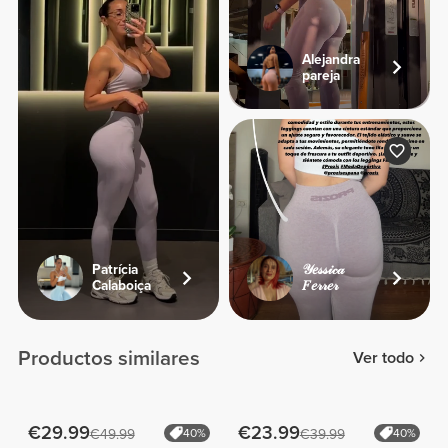
Alejandra
pareja
Patrícia
𝒴𝑒𝓈𝓈𝒾𝒸𝒶
Calaboiça
𝐹𝑒𝓇𝓇𝑒𝓇
Productos similares
Ver todo
€29.99
€23.99
€49.99
40%
€39.99
40%