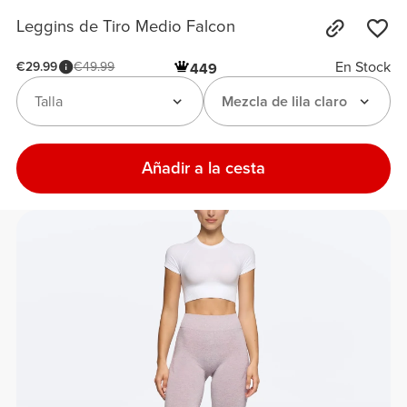
Leggins de Tiro Medio Falcon
En Stock
€29.99
€49.99
449
Talla
Mezcla de lila claro
Añadir a la cesta