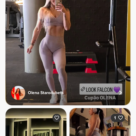
Olena Starodubets
1