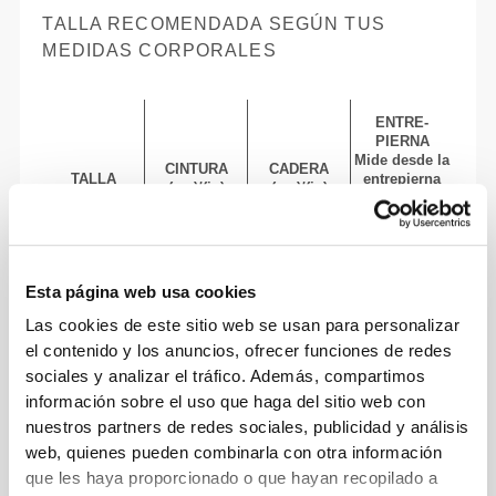
TALLA RECOMENDADA SEGÚN TUS
MEDIDAS CORPORALES
ENTRE-
PIERNA
Mide desde la
CINTURA
CADERA
TALLA
entrepierna
(cm)/(in)
(cm)/(in)
hasta el
dobladillo
(cm)/(in)
82 - 90
Esta página web usa cookies
56 - 64
77
XS
32"
- 35"
5/16
22"
- 25"
30"
1/8
1/4
5/16
7/16
Las cookies de este sitio web se usan para personalizar
el contenido y los anuncios, ofrecer funciones de redes
64 - 72
90 - 98
77.5
sociales y analizar el tráfico. Además, compartimos
S
25"
- 28"
35"
- 38"
30"
1/4
3/8
7/16
5/8
1/2
información sobre el uso que haga del sitio web con
nuestros partners de redes sociales, publicidad y análisis
72 - 80
98 - 106
78
M
web, quienes pueden combinarla con otra información
28"
- 31"
38"
- 41"
30"
3/8
1/2
5/8
3/4
3/4
que les haya proporcionado o que hayan recopilado a