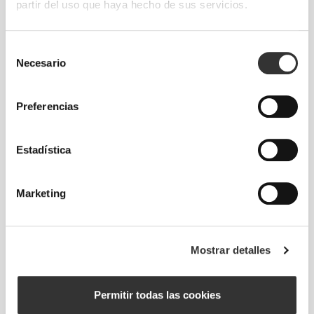
partir del uso que haya hecho de sus servicios.
80 - 88
106 - 116
78.5
L
31"
- 34"
41"
- 45"
30"
1/2
5/8
3/4
3/4
15/16
Selección
88 - 96
116 - 126
79
XL
34"
- 37"
45"
- 49"
31"
5/8
3/4
3/4
5/8
1/8
Necesario
de
consentimiento
¿Estás entre dos tallas? ¿No tienes claro
Preferencias
cuál elegir?
Si dudas, elige una talla más para un ajuste
Estadística
más ancho o una menos para un ajuste más
ceñido. Nuestros productos están diseñados
para adaptarse fielmente a tu talla.
Marketing
Mostrar detalles
Permitir todas las cookies