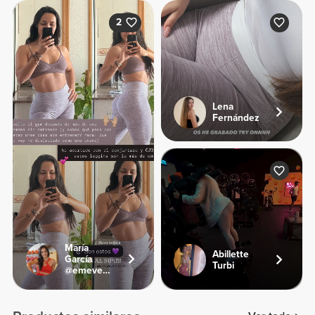
2
Lena
Fernández
María
Abillette
García
Turbi
@emevegana