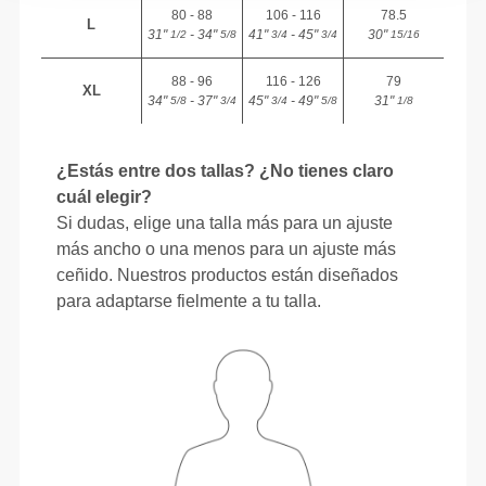
80 - 88
106 - 116
78.5
L
31"
- 34"
41"
- 45"
30"
1/2
5/8
3/4
3/4
15/16
88 - 96
116 - 126
79
XL
34"
- 37"
45"
- 49"
31"
5/8
3/4
3/4
5/8
1/8
¿Estás entre dos tallas? ¿No tienes claro
cuál elegir?
Si dudas, elige una talla más para un ajuste
más ancho o una menos para un ajuste más
ceñido. Nuestros productos están diseñados
para adaptarse fielmente a tu talla.