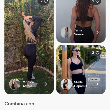
2
1
Tania
Sousa
2
Mónica
Stella
Astola
Papamiltiadous
Combina con