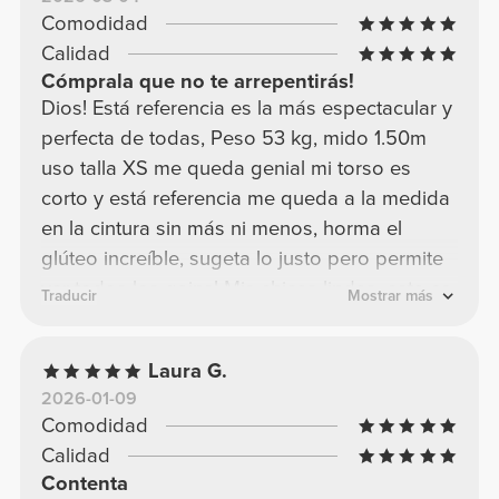
Comodidad
Calidad
Cómprala que no te arrepentirás!
Dios! Está referencia es la más espectacular y
perfecta de todas, Peso 53 kg, mido 1.50m
uso talla XS me queda genial mi torso es
corto y está referencia me queda a la medida
en la cintura sin más ni menos, horma el
glúteo increíble, sugeta lo justo pero permite
ver todos los gains! Mis chicas lindas, esta es
Traducir
Mostrar más
una RECOMENDACIÓN! Que no pueden dejar
pasar, la tengo en todos los colores!!!
Laura G.
2026-01-09
Comodidad
Calidad
Contenta