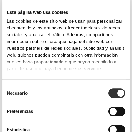
82 - 90
56 - 64
77
XS
32"
- 35"
5/16
22"
- 25"
30"
1/8
1/4
5/16
Esta página web usa cookies
7/16
Las cookies de este sitio web se usan para personalizar
64 - 72
90 - 98
77.5
el contenido y los anuncios, ofrecer funciones de redes
S
25"
- 28"
35"
- 38"
30"
1/4
3/8
7/16
5/8
1/2
sociales y analizar el tráfico. Además, compartimos
información sobre el uso que haga del sitio web con
72 - 80
98 - 106
78
M
nuestros partners de redes sociales, publicidad y análisis
28"
- 31"
38"
- 41"
30"
3/8
1/2
5/8
3/4
3/4
web, quienes pueden combinarla con otra información
que les haya proporcionado o que hayan recopilado a
80 - 88
106 - 116
78.5
L
31"
- 34"
41"
- 45"
30"
1/2
5/8
3/4
3/4
15/16
partir del uso que haya hecho de sus servicios.
88 - 96
116 - 126
79
XL
34"
- 37"
45"
- 49"
31"
5/8
3/4
3/4
5/8
1/8
Selección
Necesario
de
consentimiento
¿Estás entre dos tallas? ¿No tienes claro
cuál elegir?
Preferencias
Si dudas, elige una talla más para un ajuste
más ancho o una menos para un ajuste más
Estadística