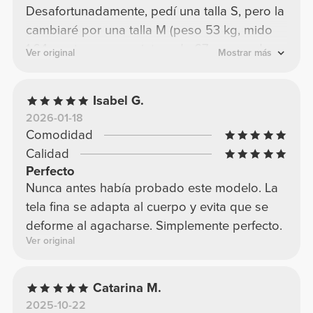
Desafortunadamente, pedí una talla S, pero la
cambiaré por una talla M (peso 53 kg, mido
1,64 cm, tengo una cintura de 67 cm y caderas
Ver original
Mostrar más
de 96 cm).
Isabel G.
2026-01-18
Comodidad
Calidad
Perfecto
Nunca antes había probado este modelo. La
tela fina se adapta al cuerpo y evita que se
deforme al agacharse. Simplemente perfecto.
Ver original
Catarina M.
2025-10-22