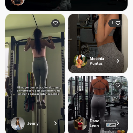
1
Melania
Puntas
Dane
Jenny
Leon