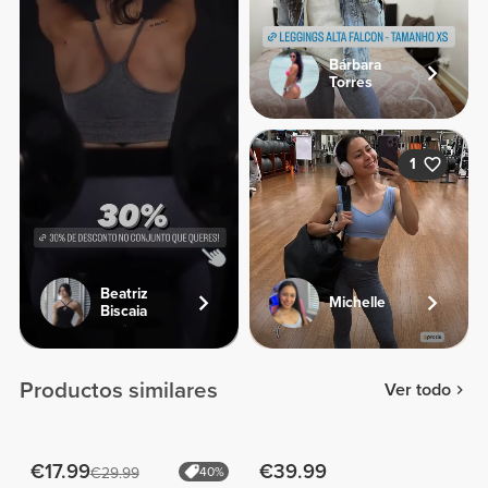
Bárbara
Torres
1
Beatriz
Michelle
Biscaia
Productos similares
Ver todo
€17.99
€39.99
€29.99
40%