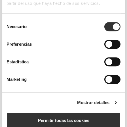
partir del uso que haya hecho de sus servicios.
RevoKnit
es una avanzada tecnología de costura
Selección
desarrollada por Prozis que crea prendas con
Necesario
de
efecto segunda piel, de alto rendimiento y con
consentimiento
mayor elasticidad, sujeción y comodidad.
Preferencias
RevoKnit
significa alto rendimiento, comodidad
máxima y mejor cuidado del medio ambiente.
Estadística
Marketing
Mostrar detalles
Permitir todas las cookies