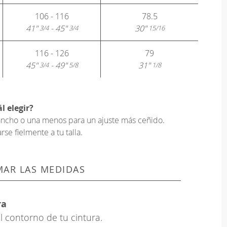
106 - 116
78.5
41"
- 45"
30"
3/4
3/4
15/16
116 - 126
79
45"
- 49"
31"
3/4
5/8
1/8
l elegir?
s ancho o una menos para un ajuste más ceñido.
e fielmente a tu talla.
AR LAS MEDIDAS
ra
l contorno de tu cintura.