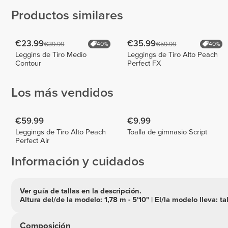
Productos similares
€23.99
€35.99
€39.99
€59.99
40%
40%
Leggins de Tiro Medio
Leggings de Tiro Alto Peach
Contour
Perfect FX
Los más vendidos
€59.99
€9.99
Leggings de Tiro Alto Peach
Toalla de gimnasio Script
Perfect Air
Información y cuidados
Ver guía de tallas en la descripción.
Altura del/de la modelo: 1,78 m - 5'10" | El/la modelo lleva: ta
Composición