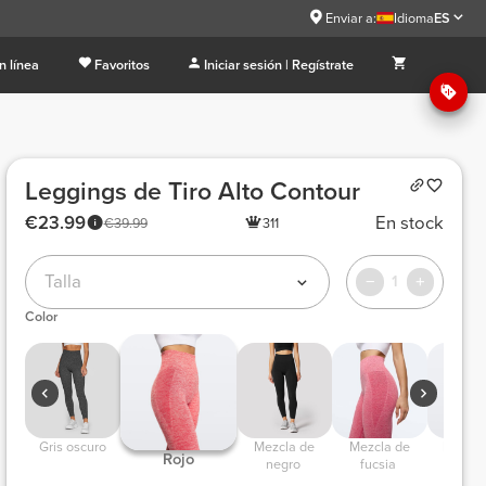
Enviar a:
Idioma
ES
n línea
Favoritos
Iniciar sesión | Regístrate
Leggings de Tiro Alto Contour
€23.99
En stock
€39.99
311
Talla
1
Color
 Gris oscuro 
 Mezcla de 
 Mezcla de 
 Lila Os
 Rojo 
negro 
fucsia 