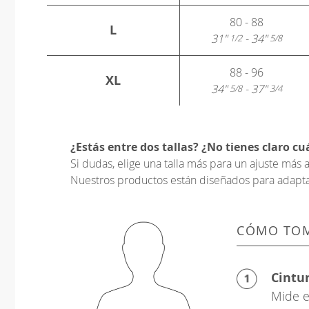
80 - 88
L
31"
- 34"
1/2
5/8
88 - 96
XL
34"
- 37"
5/8
3/4
¿Estás entre dos tallas? ¿No tienes claro cuá
Si dudas, elige una talla más para un ajuste má
Nuestros productos están diseñados para adaptars
CÓMO TOM
Cintu
Mide e