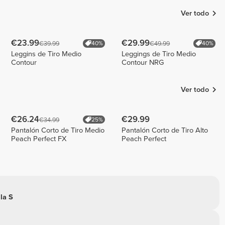
Ver todo
€23.99
€29.99
€39.99
€49.99
40%
40%
Leggins de Tiro Medio
Leggings de Tiro Medio
Contour
Contour NRG
Ver todo
€26.24
€29.99
€34.99
25%
Pantalón Corto de Tiro Medio
Pantalón Corto de Tiro Alto
Peach Perfect FX
Peach Perfect
lla S