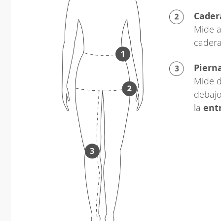
Cader
Mide a
cadera
Piern
Mide d
debajo
la
ent