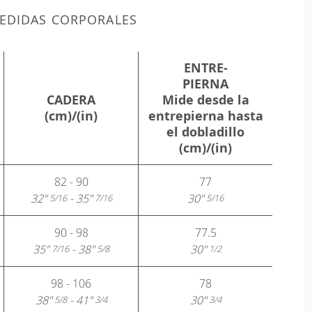
EDIDAS CORPORALES
ENTRE-
PIERNA
CADERA
Mide desde la
(cm)/(in)
entrepierna hasta
el dobladillo
(cm)/(in)
82 - 90
77
32"
- 35"
30"
5/16
7/16
5/16
90 - 98
77.5
35"
- 38"
30"
7/16
5/8
1/2
98 - 106
78
38"
- 41"
30"
5/8
3/4
3/4