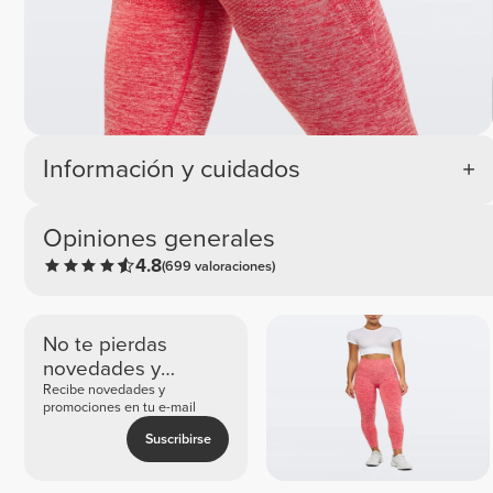
Información y cuidados
Opiniones generales
4.8
(699 valoraciones)
No te pierdas
novedades y
ofertas exclusivas
Recibe novedades y
promociones en tu e-mail
Suscribirse