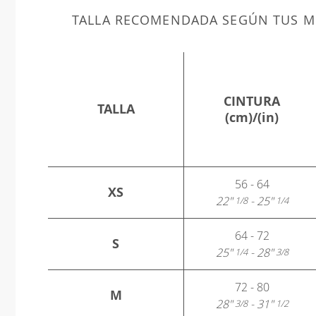
TALLA RECOMENDADA SEGÚN TUS M
CINTURA
TALLA
(cm)/(in)
56 - 64
XS
22"
- 25"
1/8
1/4
64 - 72
S
25"
- 28"
1/4
3/8
72 - 80
M
28"
- 31"
3/8
1/2