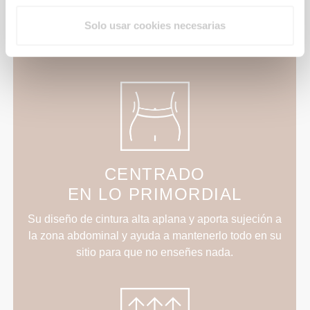
Construcción elástica bidireccional desarrollada en
Solo usar cookies necesarias
laboratorio y diseñada para adaptarse a
aceleraciones repentinas y cambios de dirección.
CENTRADO
EN LO PRIMORDIAL
Su diseño de cintura alta aplana y aporta sujeción a
la zona abdominal y ayuda a mantenerlo todo en su
sitio para que no enseñes nada.