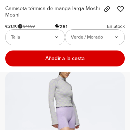
Camiseta térmica de manga larga Moshi
Moshi
En Stock
€21.00
€41.99
251
Talla
Verde / Morado
Añadir a la cesta