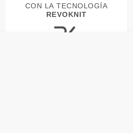
CON LA TECNOLOGÍA
REVOKNIT
RevoKnit
es una avanzada tecnología de costura
desarrollada por Prozis que crea prendas con
efecto segunda piel, de alto rendimiento y con
mayor elasticidad, sujeción y comodidad.
RevoKnit
significa alto rendimiento, comodidad
máxima y mejor cuidado del medio ambiente.