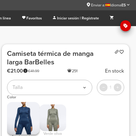
Enviar a:
Idioma
ES
n línea
Favoritos
Iniciar sesión | Regístrate
Camiseta térmica de manga
larga BarBelles
€21.00
En stock
€41.99
251
Talla
1
Color
 Verde oliva 