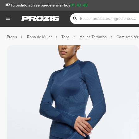
Tu pedido aún se puede enviar hoy
01
:
43
:
47
Prozis
Ropa de Mujer
Tops
Mallas Térmicas
Camiseta tér