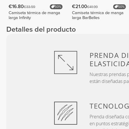
€16.80
€21.00
€33.59
€41.99
50%
50%
Camiseta térmica de manga
Camiseta térmica de manga
larga Infinity
larga BarBelles
Detalles del producto
PRENDA D
ELASTICID
Nuestras prendas pr
están diseñadas pa
TECNOLOG
Prenda diseñada co
en puntos estratég