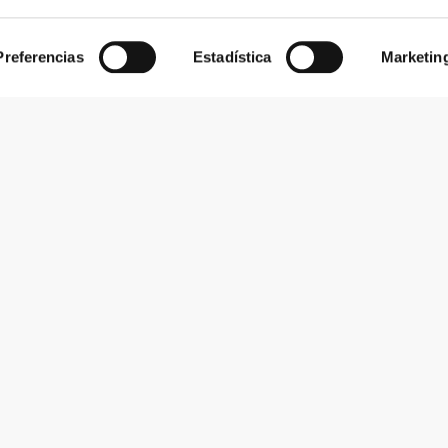
Preferencias
Estadística
Marketin
 BIDIRECCIONAL
A ES TU COMODIDAD
etas cosidas
tro toque final marca toda la diferencia: ¡una
as cosidas para aumentar la comodidad y evitar