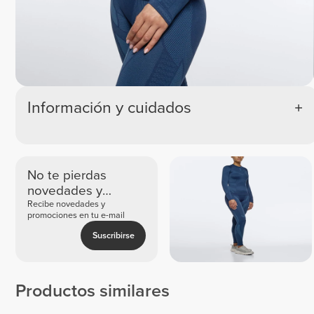
Información y cuidados
No te pierdas
novedades y
ofertas exclusivas
Recibe novedades y
promociones en tu e-mail
Suscribirse
Productos similares