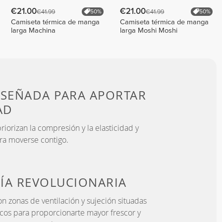
€21.00
€21.00
€41.99
€41.99
50%
50%
Camiseta térmica de manga
Camiseta térmica de manga
larga Machina
larga Moshi Moshi
ISEÑADA PARA
APORTAR
AD
iorizan la compresión y la elasticidad y
ra moverse contigo.
ÍA
REVOLUCIONARIA
n zonas de ventilación y sujeción situadas
icos para proporcionarte mayor frescor y