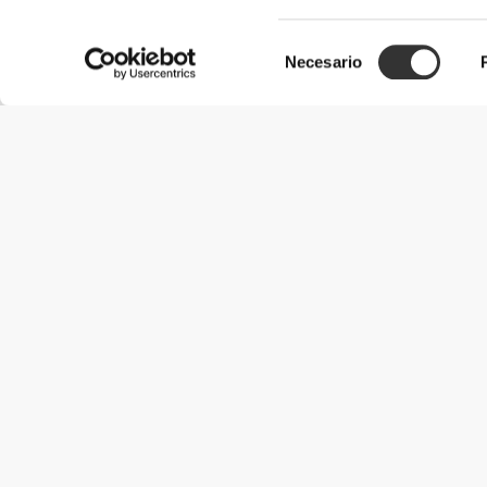
Selección
Necesario
ELASTICIDAD
de
consentimiento
NUESTRA ETIQUET
Sin etiqu
Nuestra ropa es sinónimo de comodidad. Nues
gama sin costuras! Confeccionada sin etiquet