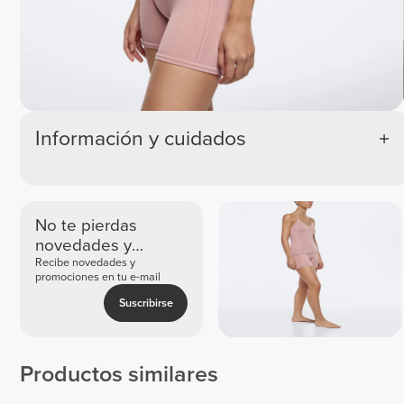
Información y cuidados
No te pierdas
novedades y
ofertas exclusivas
Recibe novedades y
promociones en tu e-mail
Suscribirse
Productos similares