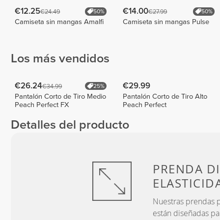
€12.25
€14.00
€24.49
€27.99
50%
50%
Camiseta sin mangas Amalfi
Camiseta sin mangas Pulse
Los más vendidos
€26.24
€29.99
€34.99
25%
Pantalón Corto de Tiro Medio
Pantalón Corto de Tiro Alto
Peach Perfect FX
Peach Perfect
Detalles del producto
PRENDA D
ELASTICID
Nuestras prendas pr
están diseñadas pa