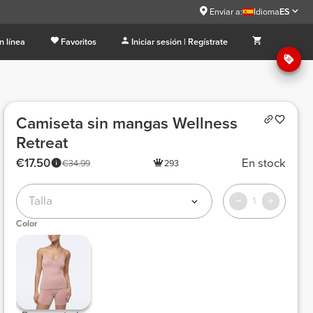
Enviar a:
Idioma
ES
n línea
Favoritos
Iniciar sesión | Regístrate
Camiseta sin mangas Wellness
Retreat
€17.50
En stock
€34.99
293
Talla
1
Color