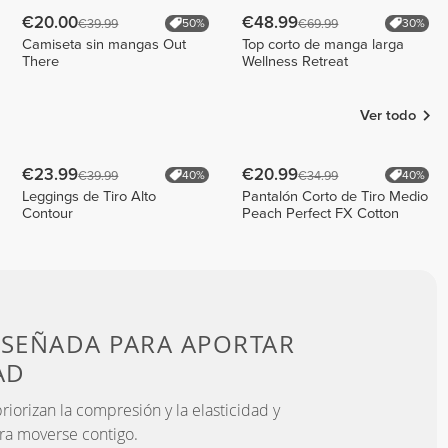
€20.00
€48.99
€39.99
€69.99
50%
30%
Camiseta sin mangas Out
Top corto de manga larga
There
Wellness Retreat
Ver todo
€23.99
€20.99
€39.99
€34.99
40%
40%
Leggings de Tiro Alto
Pantalón Corto de Tiro Medio
Contour
Peach Perfect FX Cotton
ISEÑADA PARA
APORTAR
AD
iorizan la compresión y la elasticidad y
ra moverse contigo.