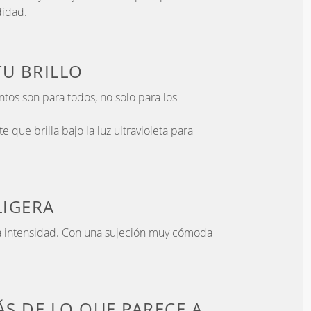
didad.
TU BRILLO
os son para todos, no solo para los
e que brilla bajo la luz ultravioleta para
LIGERA
a intensidad. Con una sujeción muy cómoda
S DE LO QUE PARECE
A