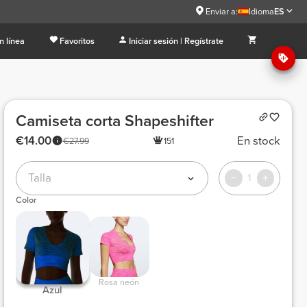
Enviar a:
Idioma
ES
n línea
Favoritos
Iniciar sesión | Regístrate
Camiseta corta Shapeshifter
€14.00
En stock
€27.99
151
Talla
1
Color
 Rosa neón 
 Azul 