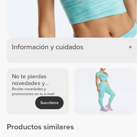
Información y cuidados
No te pierdas
novedades y
ofertas exclusivas
Recibe novedades y
promociones en tu e-mail
Suscribirse
Productos similares