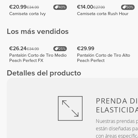
€20.99
€14.00
€34.99
€27.99
40%
50%
Camiseta corta Ivy
Camiseta corta Rush Hour
Los más vendidos
€26.24
€29.99
€34.99
25%
Pantalón Corto de Tiro Medio
Pantalón Corto de Tiro Alto
Peach Perfect FX
Peach Perfect
Detalles del producto
PRENDA D
ELASTICID
Nuestras prendas pr
están diseñadas pa
con áreas específic