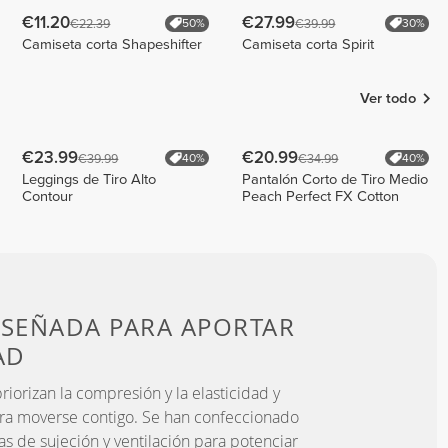
€11.20
€27.99
€22.39
€39.99
50%
30%
Camiseta corta Shapeshifter
Camiseta corta Spirit
Ver todo
€23.99
€20.99
€39.99
€34.99
40%
40%
Leggings de Tiro Alto
Pantalón Corto de Tiro Medio
Contour
Peach Perfect FX Cotton
ISEÑADA PARA
APORTAR
AD
iorizan la compresión y la elasticidad y
ra moverse contigo. Se han confeccionado
as de sujeción y ventilación para potenciar