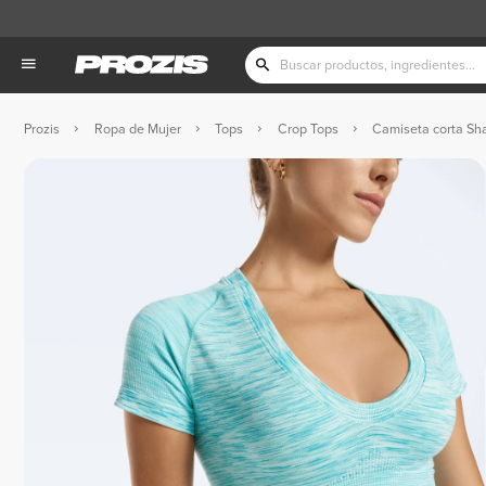
Prozis
Ropa de Mujer
Tops
Crop Tops
Camiseta corta Sha