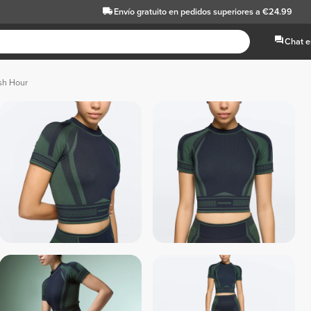
Envío gratuito
en pedidos superiores a €24.99
Chat e
sh Hour