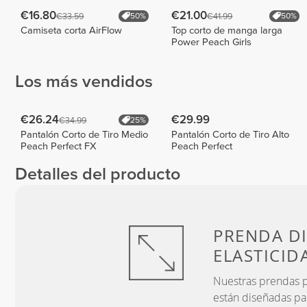
€16.80
€21.00
€33.59
€41.99
50%
50%
Camiseta corta AirFlow
Top corto de manga larga
Power Peach Girls
Los más vendidos
€26.24
€29.99
€34.99
25%
Pantalón Corto de Tiro Medio
Pantalón Corto de Tiro Alto
Peach Perfect FX
Peach Perfect
Detalles del producto
PRENDA D
ELASTICID
Nuestras prendas pr
están diseñadas pa