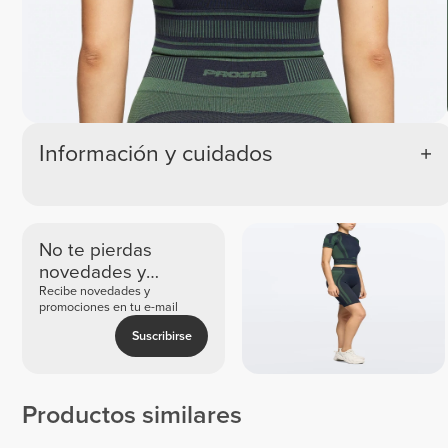
Información y cuidados
No te pierdas
novedades y
ofertas exclusivas
Recibe novedades y
promociones en tu e-mail
Suscribirse
Productos similares