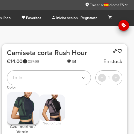
Enviar a:
Idioma
ES
n línea
Favoritos
Iniciar sesión | Regístrate
Camiseta corta Rush Hour
€14.00
En stock
€27.99
151
Talla
1
Color
 Negro / Lila 
 Azul marino / 
Verde 