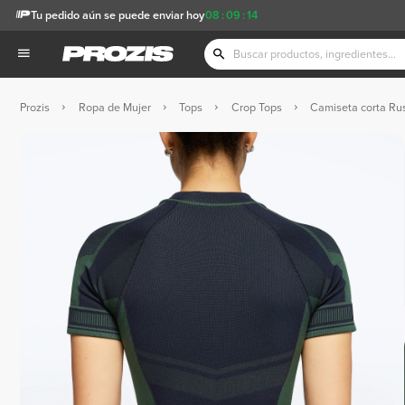
Tu pedido aún se puede enviar hoy
08
:
09
:
13
Prozis
Ropa de Mujer
Tops
Crop Tops
Camiseta corta Ru