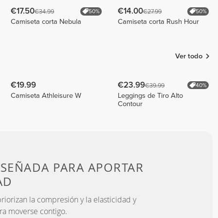
€17.50
€14.00
€34.99
€27.99
50%
50%
Camiseta corta Nebula
Camiseta corta Rush Hour
Ver todo
€19.99
€23.99
€39.99
40%
Camiseta Athleisure W
Leggings de Tiro Alto
Contour
ISEÑADA PARA
APORTAR
AD
iorizan la compresión y la elasticidad y
ra moverse contigo.