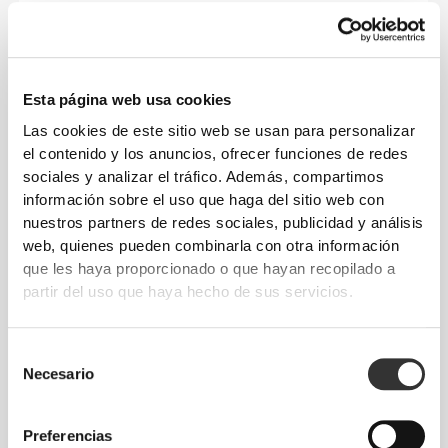
NUESTRA ETIQUETA ES TU
COMODIDAD
Esta página web usa cookies
Las cookies de este sitio web se usan para personalizar
el contenido y los anuncios, ofrecer funciones de redes
sociales y analizar el tráfico. Además, compartimos
información sobre el uso que haga del sitio web con
nuestros partners de redes sociales, publicidad y análisis
web, quienes pueden combinarla con otra información
Sin etiquetas cosidas
que les haya proporcionado o que hayan recopilado a
Nuestra ropa es sinónimo de comodidad. Nuestro
partir del uso que haya hecho de sus servicios.
toque final marca toda la diferencia: ¡una gama sin
costuras! Confeccionada sin etiquetas cosidas para
Selección
aumentar la comodidad y evitar irritación de la piel.
Necesario
de
consentimiento
CONSEJOS DE TALLA
Preferencias