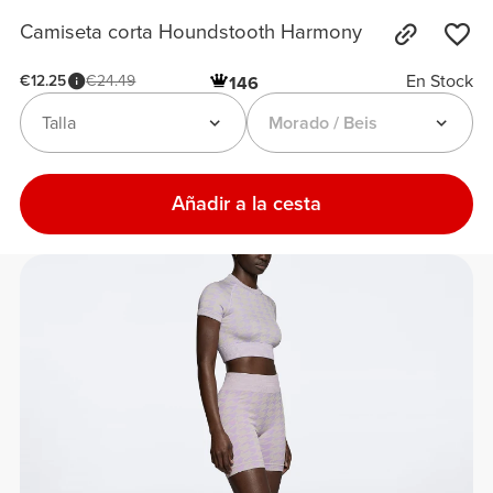
Camiseta corta Houndstooth Harmony
En Stock
€12.25
€24.49
146
Talla
Morado / Beis
Añadir a la cesta