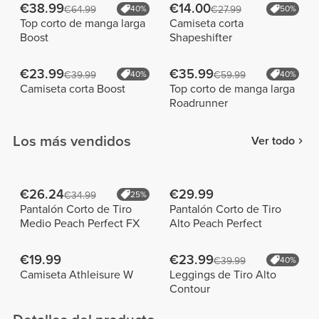
€38.99
€14.00
€64.99
40%
€27.99
50%
Top corto de manga larga
Camiseta corta
Boost
Shapeshifter
€23.99
€35.99
€39.99
40%
€59.99
40%
Camiseta corta Boost
Top corto de manga larga
Roadrunner
Los más vendidos
Ver todo
€26.24
€29.99
€34.99
25%
Pantalón Corto de Tiro
Pantalón Corto de Tiro
Medio Peach Perfect FX
Alto Peach Perfect
€19.99
€23.99
€39.99
40%
Camiseta Athleisure W
Leggings de Tiro Alto
Contour