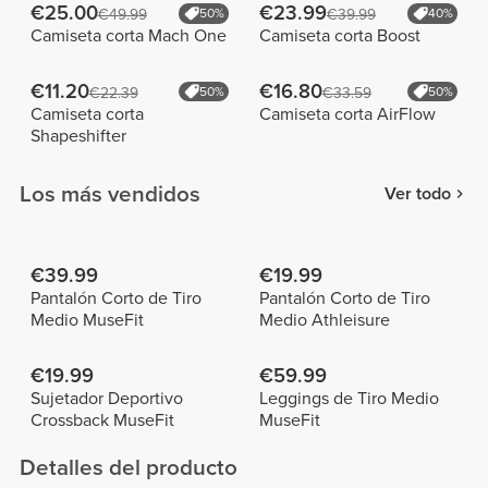
€25.00
€23.99
€49.99
50%
€39.99
40%
Camiseta corta Mach One
Camiseta corta Boost
€11.20
€16.80
€22.39
50%
€33.59
50%
Camiseta corta
Camiseta corta AirFlow
Shapeshifter
Los más vendidos
Ver todo
€39.99
€19.99
Pantalón Corto de Tiro
Pantalón Corto de Tiro
Medio MuseFit
Medio Athleisure
€19.99
€59.99
Sujetador Deportivo
Leggings de Tiro Medio
Crossback MuseFit
MuseFit
Detalles del producto