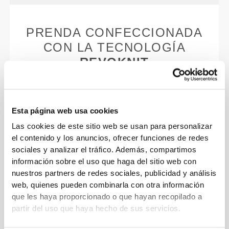
PRENDA CONFECCIONADA
CON LA TECNOLOGÍA
REVOKNIT
Esta página web usa cookies
Las cookies de este sitio web se usan para personalizar
el contenido y los anuncios, ofrecer funciones de redes
RevoKnit
es una avanzada tecnología de costura
sociales y analizar el tráfico. Además, compartimos
desarrollada por Prozis que crea prendas con
información sobre el uso que haga del sitio web con
efecto segunda piel, de alto rendimiento y con
nuestros partners de redes sociales, publicidad y análisis
mayor elasticidad, sujeción y comodidad.
web, quienes pueden combinarla con otra información
que les haya proporcionado o que hayan recopilado a
RevoKnit
significa alto rendimiento, comodidad
partir del uso que haya hecho de sus servicios.
máxima y mejor cuidado del medio ambiente.