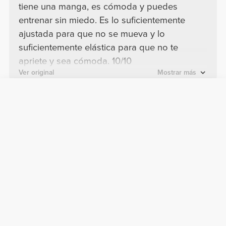
tiene una manga, es cómoda y puedes
entrenar sin miedo. Es lo suficientemente
ajustada para que no se mueva y lo
suficientemente elástica para que no te
apriete y sea cómoda. 10/10
Ver original
Mostrar más
Benedetta T.
2025-06-07
lo recomiendo
Pensé que no me quedaría bien porque
tengo hombros anchos, pero los resalta y me
da forma. No me aprieta, lo cual es
fundamental para mí, y no se mueve nada. El
material es elástico y resistente. En mi
opinión, le queda bien a cualquier tipo de
cuerpo. Lo recomiendo.