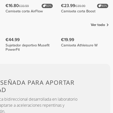
€16.80
€23.99
€33.59
€39.99
50%
40%
Camiseta corta AirFlow
Camiseta corta Boost
Ver todo
€44.99
€19.99
Sujetador deportivo Musefit
Camiseta Athleisure W
PowerFit
ISEÑADA PARA
APORTAR
AD
ca bidireccional desarrollada en laboratorio
aptarse a aceleraciones repentinas y
ón.