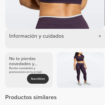
Información y cuidados
No te pierdas
novedades y
ofertas exclusivas
Recibe novedades y
promociones en tu e-mail
Suscribirse
Productos similares