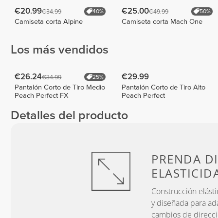
€20.99
€25.00
€34.99
€49.99
40%
50%
Camiseta corta Alpine
Camiseta corta Mach One
Los más vendidos
€26.24
€29.99
€34.99
25%
Pantalón Corto de Tiro Medio
Pantalón Corto de Tiro Alto
Peach Perfect FX
Peach Perfect
Detalles del producto
PRENDA D
ELASTICID
Construcción elásti
y diseñada para ad
cambios de direcci