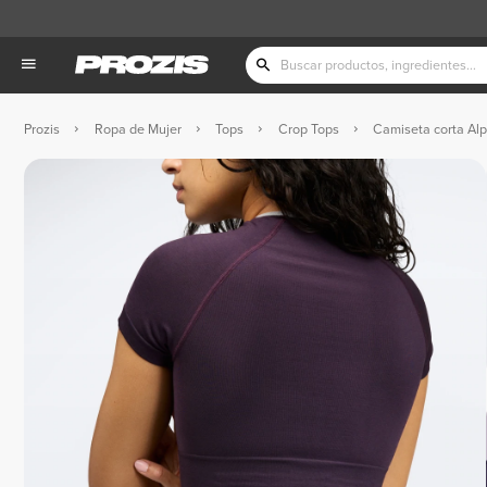
Prozis
Ropa de Mujer
Tops
Crop Tops
Camiseta corta Al