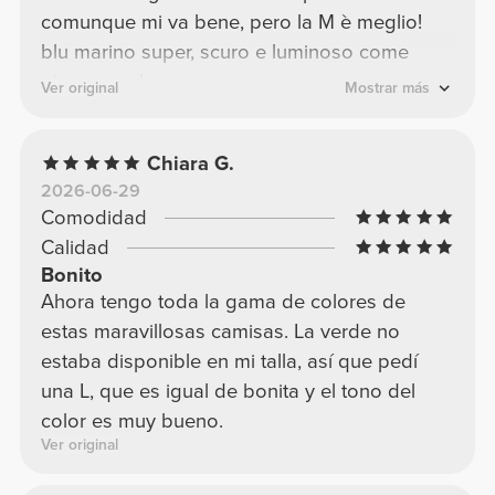
comunque mi va bene, pero la M è meglio!
blu marino super, scuro e luminoso come
piace a me!
Ver original
Mostrar más
Chiara G.
2026-06-29
Comodidad
Calidad
Bonito
Ahora tengo toda la gama de colores de
estas maravillosas camisas. La verde no
estaba disponible en mi talla, así que pedí
una L, que es igual de bonita y el tono del
color es muy bueno.
Ver original