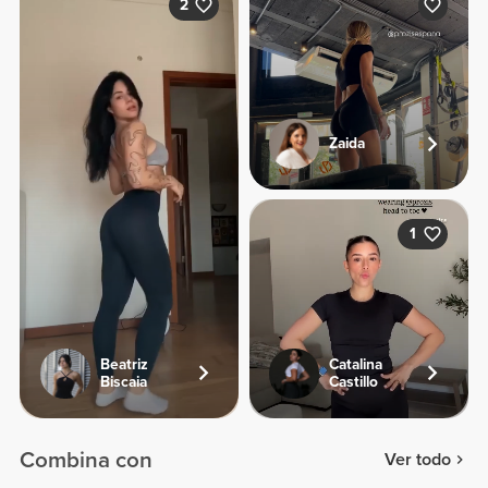
2
Zaida
1
Beatriz
Catalina
Biscaia
Castillo
Combina con
Ver todo