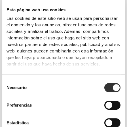
Esta página web usa cookies
Las cookies de este sitio web se usan para personalizar
el contenido y los anuncios, ofrecer funciones de redes
sociales y analizar el tráfico. Además, compartimos
información sobre el uso que haga del sitio web con
nuestros partners de redes sociales, publicidad y análisis
web, quienes pueden combinarla con otra información
que les haya proporcionado o que hayan recopilado a
partir del uso que haya hecho de sus servicios.
Libertad total de movimiento. Un ajuste cómodo
Selección
y desenfadado para un look casual.
Necesario
de
consentimiento
Preferencias
TALLA RECOMENDADA SEGÚN TUS
MEDIDAS CORPORALES
Estadística