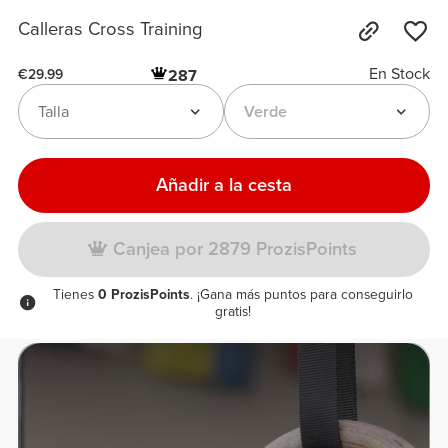
Calleras Cross Training
En Stock
287
€29.99
Talla
Verde
Añadir a la cesta
Canjea por 2879 ProzisPoints
Tienes
0 ProzisPoints
. ¡Gana más puntos para conseguirlo
gratis!