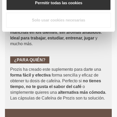
Permitir todas las cookies
¿POR QUÉ ELEGIR CAFEÍNA?
Solo usar cookies necesarias
Prozis ha desarrollado este suplemento para
ofrecerte una forma alternativa de consumirla.
Sin
manchas en los dientes
,
sin aromas añadidos
.
Ideal para trabajar, estudiar, entrenar, jugar
y
mucho más.
¿PARA QUIÉN?
Prozis ha creado este suplemento para darte una
forma fácil y efectiva
forma sencilla y eficaz de
obtener tu dosis de cafeína. Perfecto si
no tienes
tiempo, no te gusta el sabor del café
o
simplemente quieres una
alternativa más cómoda
.
Las cápsulas de Cafeína de Prozis son tu solución.