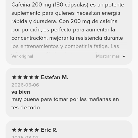
Cafeína 200 mg (180 cápsulas) es un potente
suplemento para quienes necesitan energía
rápida y duradera. Con 200 mg de cafeína
por porción, es perfecto para aumentar la
concentración, mejorar la resistencia durante
los entrenamientos y combatir la fatiga. Las
cápsulas son fáciles de tomar y ofrecen un
Ver original
Mostrar más
impulso de energía inmediato, sin efectos
secundarios. ¡Un excelente aliado para
Estefan M.
quienes buscan mejorar su productividad y
2026-05-06
rendimiento! ⚡💪☕
va bien
muy buena para tomar por las mañanas an
tes de todo
Eric R.
2026-03-02