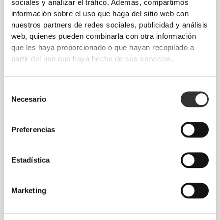
€18.99
€14.99
sociales y analizar el tráfico. Además, compartimos
Banda de Resistencia
Banda de Resistencia
información sobre el uso que haga del sitio web con
Elástica - Fuerte
Elástica - Ligera
nuestros partners de redes sociales, publicidad y análisis
web, quienes pueden combinarla con otra información
€19.99
€9.99
que les haya proporcionado o que hayan recopilado a
Banda de Resistencia
Banda de Resistencia
partir del uso que haya hecho de sus servicios.
GluteFlow
Elástica - Muy Ligera
Selección
Los más vendidos
Ver todo
Necesario
de
consentimiento
€34.99
€9.99
Preferencias
Camiseta oversized WIP
Toalla de gimnasio Script
Estadística
€16.99
€29.99
Correas de
Guantes Workout
Levantamiento en
Marketing
Algodón x 2
Detalles del producto