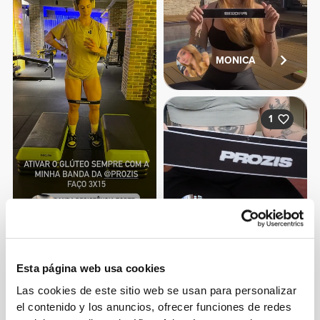
MONICA
1
Tânia
Roosa
Correia
Laituri
Productos similares
Ver todo
Esta página web usa cookies
Las cookies de este sitio web se usan para personalizar
el contenido y los anuncios, ofrecer funciones de redes