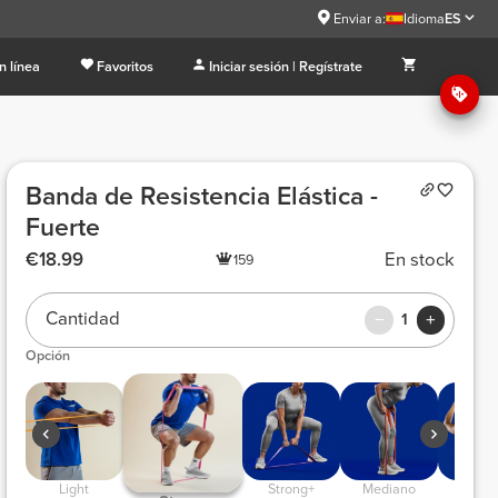
Enviar a:
Idioma
ES
n línea
Favoritos
Iniciar sesión | Regístrate
Banda de Resistencia Elástica -
Fuerte
€18.99
En stock
159
Cantidad
1
Opción
 Light 
 Strong+ 
 Mediano 
 Muy Li