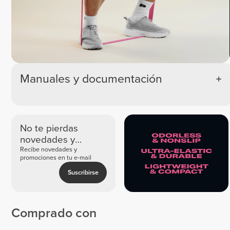
Manuales y documentación
No te pierdas
novedades y
ofertas exclusivas
Recibe novedades y
promociones en tu e-mail
Suscribirse
Comprado con