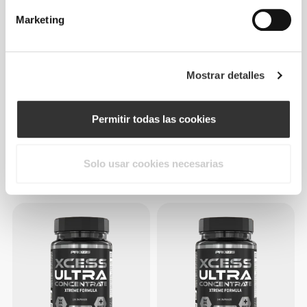
NOVEDADES
Marketing
Mostrar detalles
Permitir todas las cookies
€4.77
€29.99
Solo usar cookies necesarias
3 X Sachet RIPPED Pre-
2 Week Cut & Burn 90 Caps -
Workout Ultra Concentrated
Day
12.3 g