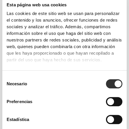
Esta página web usa cookies
Las cookies de este sitio web se usan para personalizar
el contenido y los anuncios, ofrecer funciones de redes
sociales y analizar el tráfico. Además, compartimos
€14.99
€10.99
información sobre el uso que haga del sitio web con
Burn 60 caps
Guaraná 500 mg 60 cápsulas
nuestros partners de redes sociales, publicidad y análisis
web, quienes pueden combinarla con otra información
que les haya proporcionado o que hayan recopilado a
partir del uso que haya hecho de sus servicios.
Selección
Necesario
de
consentimiento
Preferencias
€24.99
€29.99
Burn 120 caps
2 Week Cut & Burn 90 Caps -
Estadística
Night