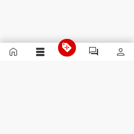
Información útil
Únete a nuestro equipo
Únete a nosotros
Términos y condiciones
Servicio de Atención al Cliente
Suscribirse al boletín
Recibe noticias y
promociones en tu correo
electrónico.