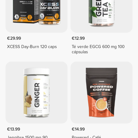
€29.99
€12.99
XCESS Day-Burn 120 caps
Té verde EGCG 600 mg 100
cápsulas
€13.99
€14.99
Jengibre 1500 mg 90
Powered - Café