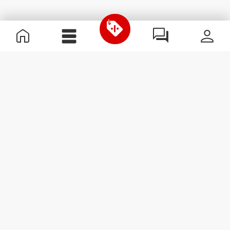
Información útil
Únete a nuestro equipo
Únete a nosotros
Términos y condiciones
Servicio de Atención al Cliente
Suscribirse al boletín
Recibe noticias y
promociones en tu correo
electrónico.
Suscribirse
#ExceedYourself